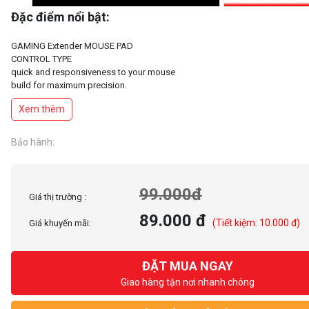
Đặc điểm nổi bật:
GAMING Extender MOUSE PAD
CONTROL TYPE
quick and responsiveness to your mouse
build for maximum precision.
Anti- slip Rubber Base
Xem thêm
Material Rubber
Size: 44cmx35cmx4mm
Materials FABRIC + RUBBER BASE
Bảo hành:
Color: Black & red
Style: rubber, non-slip
99.000đ
Giá thị trường :
89.000 đ
(Tiết kiệm: 10.000 đ)
Giá khuyến mãi:
ĐẶT MUA NGAY
Giao hàng tận nơi nhanh chóng