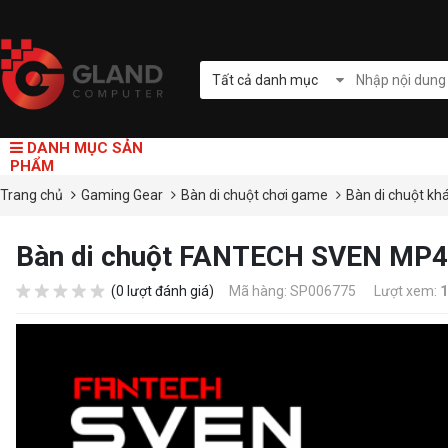
Tất cả danh mục
DANH MỤC SẢN
PHẨM
Trang chủ
Gaming Gear
Bàn di chuột chơi game
Bàn di chuột kh
Bàn di chuột FANTECH SVEN MP
(0 lượt đánh giá)
Mã hàng: SP006775
Lượt xem:
1