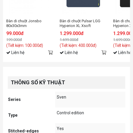
Bàn di chuột Jonsbo
Bàn di chuột Pulsar LGG
Bàn di chuộ
80x30x3mm
Hyperion XL Xsoft
Hyperion X
Midnight
Black_PLH
99.000đ
1.299.000đ
1.299.00
Slate_PLHPXLXSG
199.000đ
1.699.000đ
1.699.000đ
(Tiết kiệm: 100.000đ)
(Tiết kiệm: 400.000đ)
(Tiết kiệm:
Liên hệ
Liên hệ
Liên hệ
THÔNG SỐ KỸ THUẬT
Sven
Series
Control edition
Type
Yes
Stitched-edges