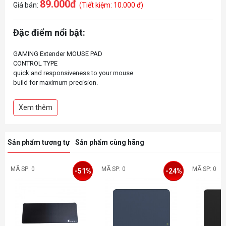
89.000đ
Giá bán:
(Tiết kiệm: 10.000 đ)
Đặc điểm nổi bật:
GAMING Extender MOUSE PAD
CONTROL TYPE
quick and responsiveness to your mouse
build for maximum precision.
Anti- slip Rubber Base
Material Rubber
Xem thêm
Size: 44cmx35cmx4mm
Materials FABRIC + RUBBER BASE
Color: Black & red
Style: rubber, non-slip
Sản phẩm tương tự
Sản phẩm cùng hãng
MÃ SP: 0
MÃ SP: 0
MÃ SP: 0
-51%
-24%