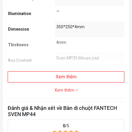
—
Illumination
350*250*4mm
Dimension
4mm
Thickness
Sven MP35 Mouse pad
Box Content
Xem thêm
Xem thêm
Đánh giá & Nhận xét về Bàn di chuột FANTECH
SVEN MP44
0
/5