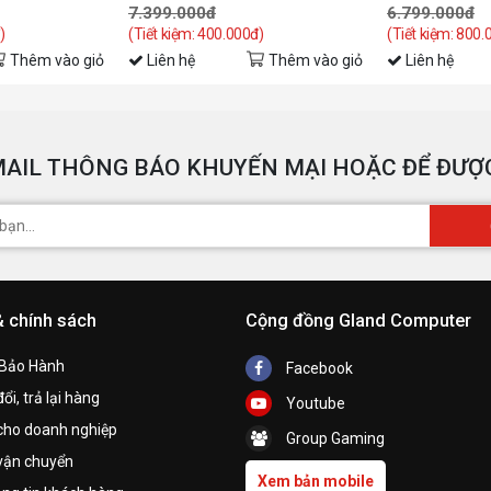
7.399.000đ
6.799.000đ
)
(Tiết kiệm: 400.000đ)
(Tiết kiệm: 800.
Thêm vào giỏ
Liên hệ
Thêm vào giỏ
Liên hệ
AIL THÔNG BÁO KHUYẾN MẠI HOẶC ĐỂ ĐƯỢC
& chính sách
Cộng đồng Gland Computer
 Bảo Hành
Facebook
ổi, trả lại hàng
Youtube
cho doanh nghiệp
Group Gaming
vận chuyển
Xem bản mobile