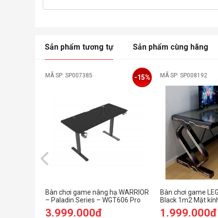
Sản phẩm tương tự
Sản phẩm cùng hãng
MÃ SP: SP007385
MÃ SP: SP008192
-15%
Bàn chơi game nâng hạ WARRIOR
Bàn chơi game LE
– Paladin Series – WGT606 Pro
Black 1m2 Mặt kính
Black
cấu sợi Carbon
3.999.000đ
1.999.000đ