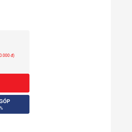
0.000 đ)
 GÓP
0%