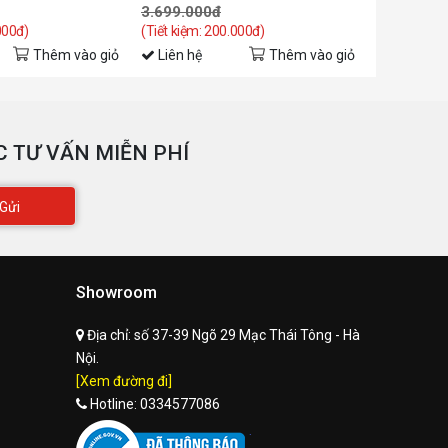
3.699.000đ
3.699.00
000đ)
(Tiết kiệm: 200.000đ)
(Tiết kiệm: 
Thêm vào giỏ
Liên hệ
Thêm vào giỏ
Liên hệ
 TƯ VẤN MIỄN PHÍ
Gửi
Showroom
Địa chỉ:
số 37-39 Ngõ 29 Mạc Thái Tông - Hà
Nội.
[Xem đường đi]
Hotline:
0334577086