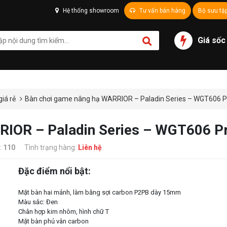
Hệ thống showroom
Tư vấn bán hàng
Bộ sưu tậ
Giá sốc
iá rẻ
Bàn chơi game nâng hạ WARRIOR – Paladin Series – WGT606 P
RIOR – Paladin Series – WGT606 P
:
110
Tình trạng hàng:
Liên hệ
Đặc điểm nổi bật:
Mặt bàn hai mảnh, làm bằng sợi carbon P2PB dày 15mm
Màu sắc: Đen
Chân hợp kim nhôm, hình chữ T
Mặt bàn phủ vân carbon