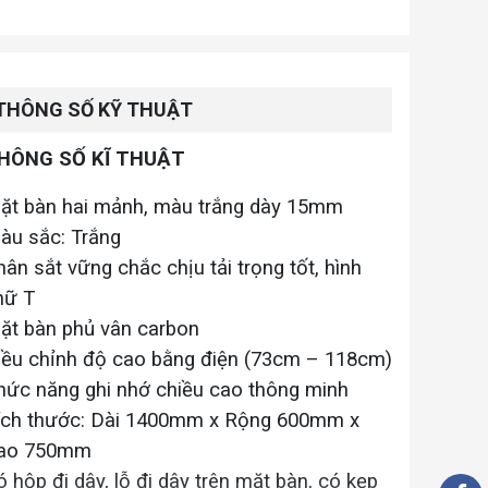
THÔNG SỐ KỸ THUẬT
HÔNG SỐ KĨ THUẬT
ặt bàn hai mảnh, màu trắng dày 15mm
àu sắc: Trắng
hân sắt vững chắc chịu tải trọng tốt, hình
hữ T
ặt bàn phủ vân carbon
iều chỉnh độ cao bằng điện (73cm – 118cm)
hức năng ghi nhớ chiều cao thông minh
ích thước: Dài 1400mm x Rộng 600mm x
ao 750mm
ó hộp đi dây, lỗ đi dây trên mặt bàn, có kẹp