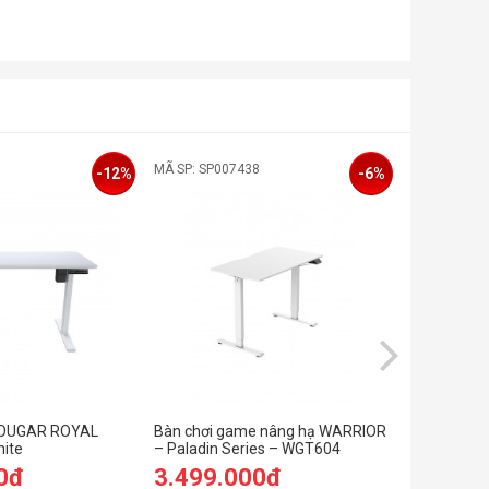
MÃ SP: SP007438
MÃ SP: SP0
-12%
-6%
COUGAR ROYAL
Bàn chơi game nâng hạ WARRIOR
Bàn chơi 
ite
– Paladin Series – WGT604
– Paladin 
(Trắng)
0đ
3.499.000đ
3.499.