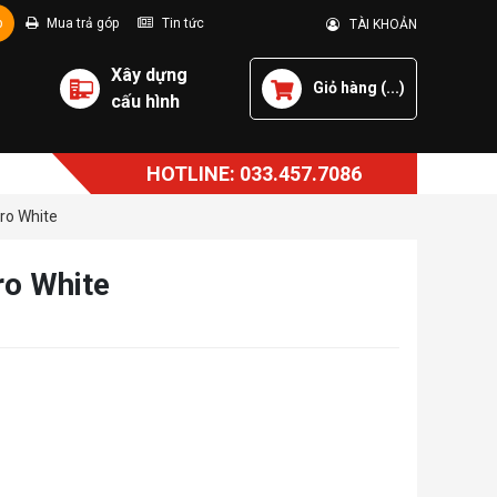
p
Mua trả góp
Tin tức
TÀI KHOẢN
Xây dựng
Giỏ hàng (
...
)
cấu hình
HOTLINE: 033.457.7086
ro White
ro White