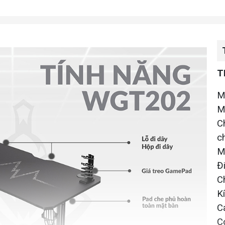
T
M
M
C
c
M
Đ
C
K
C
C