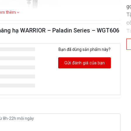
g
em thêm
T
c
 nâng hạ WARRIOR – Paladin Series – WGT606
T
Bạn đã dùng sản phẩm này?
Gửi đánh giá của bạn