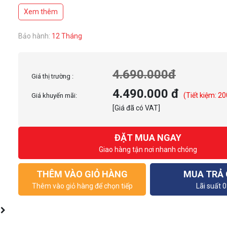
Điều chỉnh độ cao bằng điện (73cm – 119cm)
Xem thêm
Chức năng ghi nhớ chiều cao thông minh
Kích thước: Dài 1400mm x Rộng 600mm x Cao 750mm
Có hộp đi dây, lỗ đi dây trên mặt bàn, có kẹp gọn dây
Bảo hành:
12 Tháng
Tặng kèm: 01 Giá treo tai nghe – 01 Giá để cốc
4.690.000đ
Giá thị trường :
4.490.000 đ
(Tiết kiệm: 20
Giá khuyến mãi:
[Giá đã có VAT]
ĐẶT MUA NGAY
Giao hàng tận nơi nhanh chóng
THÊM VÀO GIỎ HÀNG
MUA TRẢ
Thêm vào giỏ hàng để chọn tiếp
Lãi suất 