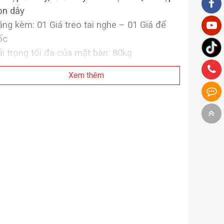
ọn dây
ặng kèm: 01 Giá treo tai nghe – 01 Giá để
ốc
ải trọng tối đa của mặt bàn: 80kg
Xem thêm