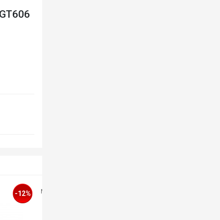
WGT606
SP007438
MÃ SP: SP00
-6%