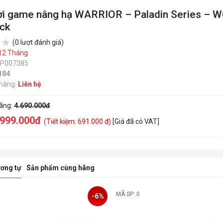
ơi game nâng hạ WARRIOR – Paladin Series – 
ack
(0 lượt đánh giá)
12 Tháng
SP007385
184
 hàng:
Liên hệ
hãng:
4.690.000đ
.999.000đ
(Tiết kiệm: 691.000 đ)
[Giá đã có VAT]
ơng tự
Sản phẩm cùng hãng
MÃ SP: 0
MÃ SP: 
-6%
-12%