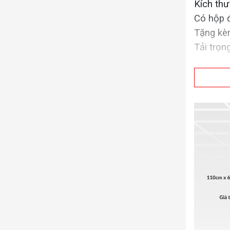
Kích th
Có hộp đ
Tặng kèm
Tải trọn