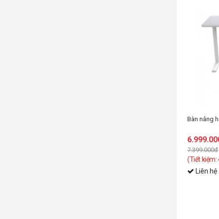
Bàn nâng hạ COUGAR ROYAL MOS
6.999.000đ
7.399.000đ
(Tiết kiệm: 400.000đ)
Liên hệ
 Mặt kính cường lực kết cấu sợi Carbon