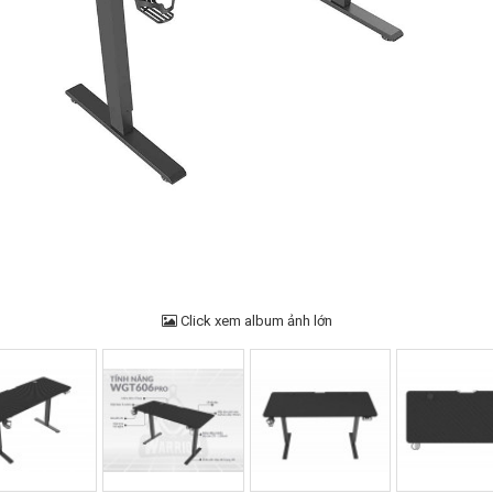
Click xem album ảnh lớn