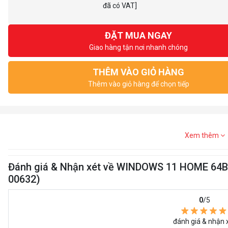
đã có VAT]
ĐẶT MUA NGAY
Giao hàng tận nơi nhanh chóng
THÊM VÀO GIỎ HÀNG
Thêm vào giỏ hàng để chọn tiếp
Xem thêm
Đánh giá & Nhận xét về WINDOWS 11 HOME 64B
00632)
0
/5
đánh giá & nhận 