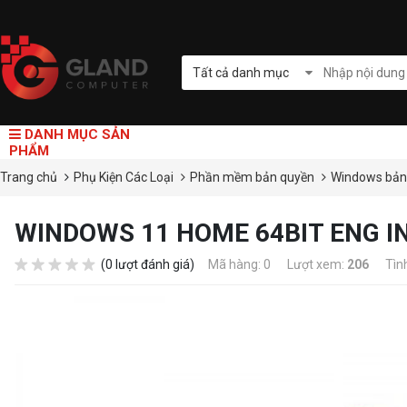
Tất cả danh mục
DANH MỤC SẢN
PHẨM
Trang chủ
Phụ Kiện Các Loại
Phần mềm bản quyền
Windows bản
WINDOWS 11 HOME 64BIT ENG IN
(0 lượt đánh giá)
Mã hàng: 0
Lượt xem:
206
Tìn