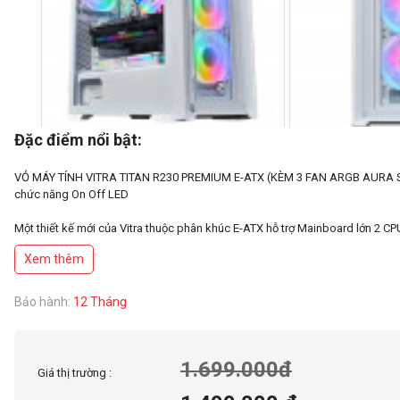
Đặc điểm nổi bật:
VỎ MÁY TÍNH VITRA TITAN R230 PREMIUM E-ATX (KÈM 3 FAN ARGB AURA
chức năng On Off LED
Một thiết kế mới của Vitra thuộc phân khúc E-ATX hỗ trợ Mainboard lớn 2 CP
cho các máy đồ họa, Gaming Highend, Workstation cần không gian rộng rãi
Xem thêm
của Vitra TITAN R230 E-ATX PREMIUM là 465*230*495mm(L*W*H) cho phép 
Mainboard kích thước lớn, hỗ trợ Mainboard dual CPU, đáp ứng tản nhiệt k
Bảo hành:
12 Tháng
1.699.000đ
Giá thị trường :