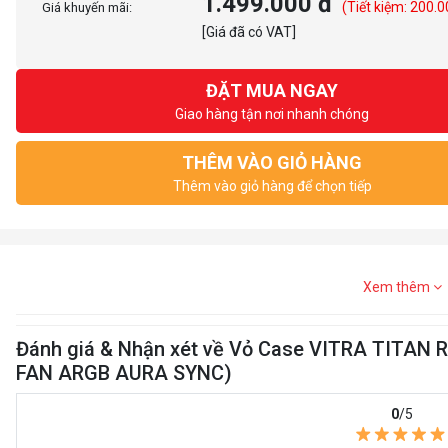
1.499.000 đ
(Tiết kiệm: 200.0
Giá khuyến mãi:
[Giá đã có VAT]
ĐẶT MUA NGAY
Giao hàng tận nơi nhanh chóng
THÊM VÀO GIỎ HÀNG
Thêm vào giỏ hàng để chọn tiếp
Xem thêm
Đánh giá & Nhận xét về Vỏ Case VITRA TITAN
FAN ARGB AURA SYNC)
0
/5