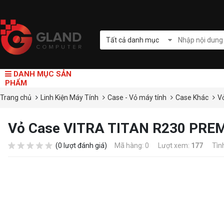
Tất cả danh mục
DANH MỤC SẢN
PHẨM
Trang chủ
Linh Kiện Máy Tính
Case - Vỏ máy tính
Case Khác
V
Vỏ Case VITRA TITAN R230 PRE
(0 lượt đánh giá)
Mã hàng: 0
Lượt xem:
177
Tìn