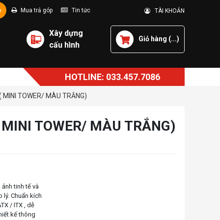
p
Mua trả góp
Tin tức
TÀI KHOẢN
Xây dựng
Giỏ hàng (
...
)
cấu hình
HOTLINE: 033.457.7086
 ( MINI TOWER/ MÀU TRẮNG)
( MINI TOWER/ MÀU TRẮNG)
 ảnh tinh tế và
 lý. Chuẩn kích
X / ITX , dễ
iết kế thông