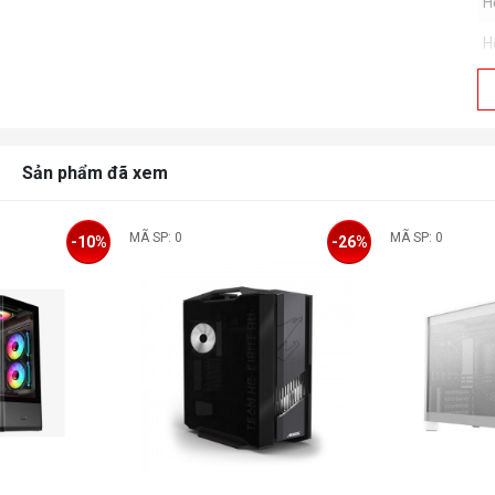
H
H
H
K
C
Sản phẩm đã xem
C
t
MÃ SP: 0
MÃ SP: 0
-10%
-26%
H
H
(
K