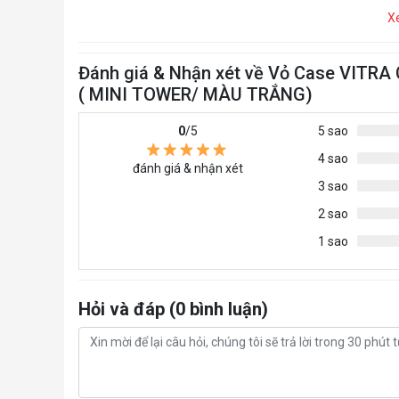
X
Đánh giá & Nhận xét về Vỏ Case VITR
( MINI TOWER/ MÀU TRẮNG)
0
/5
5 sao
4 sao
đánh giá & nhận xét
3 sao
2 sao
1 sao
Hỏi và đáp (0 bình luận)