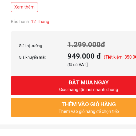
Xem thêm
Bảo hành:
12 Tháng
1.299.000đ
Giá thị trường :
949.000 đ
(Tiết kiệm: 350.
Giá khuyến mãi:
đã có VAT]
ĐẶT MUA NGAY
Giao hàng tận nơi nhanh chóng
THÊM VÀO GIỎ HÀNG
Thêm vào giỏ hàng để chọn tiếp