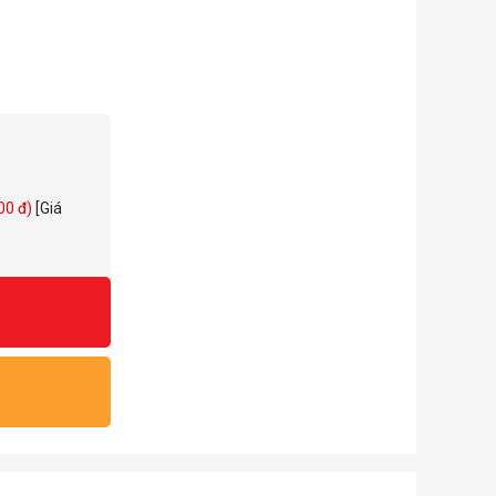
000 đ)
[Giá