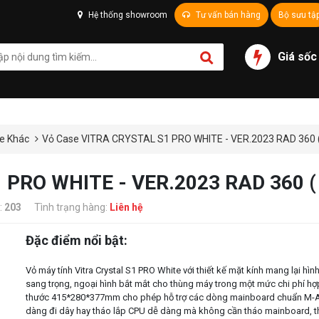
Hệ thống showroom
Tư vấn bán hàng
Bộ sưu tậ
Giá sốc
e Khác
Vỏ Case VITRA CRYSTAL S1 PRO WHITE - VER.2023 RAD 360
 PRO WHITE - VER.2023 RAD 360 
:
203
Tình trạng hàng:
Liên hệ
Đặc điểm nổi bật:
Vỏ máy tính Vitra Crystal S1 PRO White với thiết kế mặt kính mang lại hình
sang trọng, ngoại hình bắt mắt cho thùng máy trong một mức chi phí hợp
thước 415*280*377mm cho phép hỗ trợ các dòng mainboard chuẩn M-AT
dàng đi dây hay tháo lắp CPU dễ dàng mà không cần tháo mainboard, th