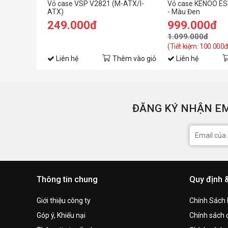
Vỏ case VSP V2821 (M-ATX/I-
Vỏ case KENOO E
ATX)
- Màu Đen
249.000đ
999.000đ
1.099.000đ
(Tiết kiệm: 100.000đ
Liên hệ
Thêm vào giỏ
Liên hệ
ĐĂNG KÝ NHẬN EM
Thông tin chung
Quy định 
Giới thiệu công ty
Chính Sách
Góp ý, Khiếu nại
Chính sách đ