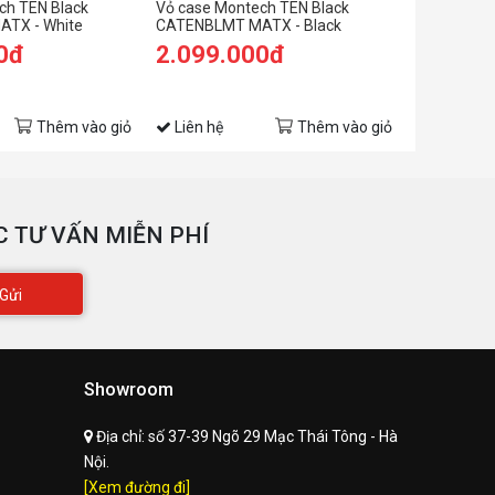
ch TEN Black
Vỏ case Montech TEN Black
Vỏ case H
hiều dài tối đa
TX - White
400mm
CATENBLMT MATX - Black
White (eA
PU
0đ
2.099.000đ
8.999.
hiều cao tối đa
9.999.00
158mm
(Tiết kiệm: 
ản nhiệt CPU
Thêm vào giỏ
Liên hệ
Thêm vào giỏ
Liên hệ
ích cỡ
415(W) x 280(D) x 377(H) mm
arton size
435(W) x 340(D) x 490(H) mm
 TƯ VẤN MIỄN PHÍ
Gửi
Showroom
Địa chỉ:
số 37-39 Ngõ 29 Mạc Thái Tông - Hà
Nội.
[Xem đường đi]