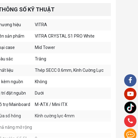
THÔNG SỐ KỸ THUẬT
hương hiệu
VITRA
ên sản phẩm
VITRA CRYSTAL S1 PRO White
oại case
Mid Tower
àu sắc
Trắng
hất liệu
Thép SECC 0.6mm, Kính Cường Lực
i kèm nguồn
Không
ị trí đặt nguồn
Dưới
ỗ trợ Mainboard
M-ATX / Mini ITX
ửa sổ hông
Kính cường lực 4mm
hả năng mở rộng