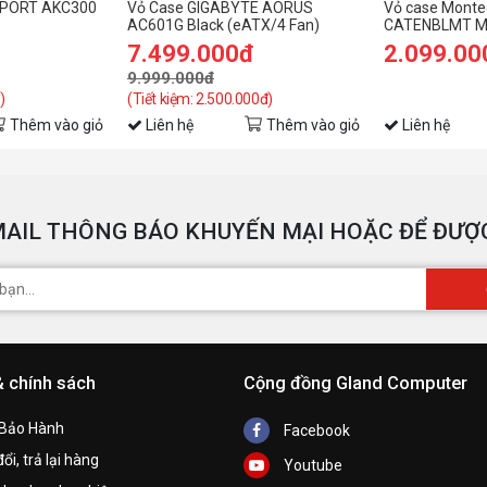
SPORT AKC300
Vỏ Case GIGABYTE AORUS
Vỏ case Monte
C
AC601G Black (eATX/4 Fan)
CATENBLMT MA
G
7.499.000đ
2.099.00
9.999.000đ
C
)
(Tiết kiệm: 2.500.000đ)
t
Thêm vào giỏ
Liên hệ
Thêm vào giỏ
Liên hệ
K
C
AIL THÔNG BÁO KHUYẾN MẠI HOẶC ĐỂ ĐƯỢC
& chính sách
Cộng đồng Gland Computer
 Bảo Hành
Facebook
ổi, trả lại hàng
Youtube