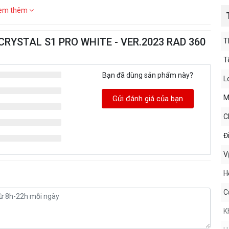
em thêm
A CRYSTAL S1 PRO WHITE - VER.2023 RAD 360
T
T
Bạn đã dùng sản phẩm này?
L
M
Gửi đánh giá của bạn
C
Đ
V
H
C
K