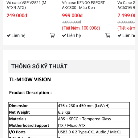
Vỏ case VSP V2821 (M-
Vỏ case KENOO ESPORT
Vỏ Case G
ATX/I-ATX)
AKC300 - Màu Đen
AC601G Bla
Fan)
249.000đ
999.000đ
7.499.00
1.099.000đ
9.999.000đ
(Tiết kiệm: 100.000đ)
(Tiết kiệm:
Liên hệ
Liên hệ
Liên hệ
THÔNG SỐ KỸ THUẬT