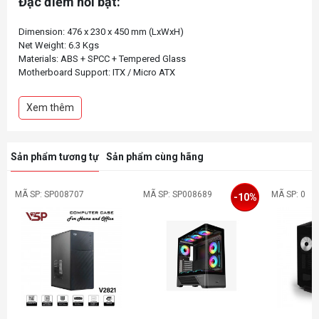
Đặc điểm nổi bật:
Dimension: 476 x 230 x 450 mm (LxWxH)
Net Weight: 6.3 Kgs
Materials: ABS + SPCC + Tempered Glass
Motherboard Support: ITX / Micro ATX
Xem thêm
Sản phẩm tương tự
Sản phẩm cùng hãng
MÃ SP: SP008707
MÃ SP: SP008689
MÃ SP: 0
-10%