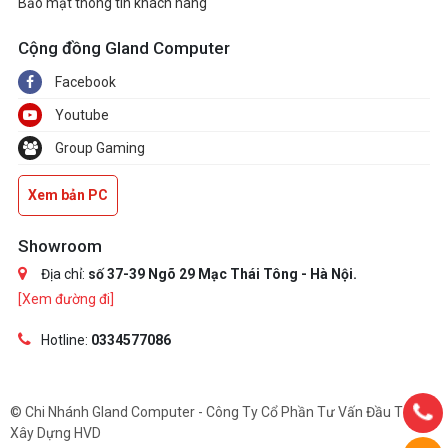
Bảo mật thông tin khách hàng
Cộng đồng Gland Computer
Facebook
Youtube
Group Gaming
Xem bản PC
Showroom
Địa chỉ:
số 37-39 Ngõ 29 Mạc Thái Tông - Hà Nội.
[Xem đường đi]
Hotline:
0334577086
© Chi Nhánh Gland Computer - Công Ty Cổ Phần Tư Vấn Đầu Tư Và
Xây Dựng HVD