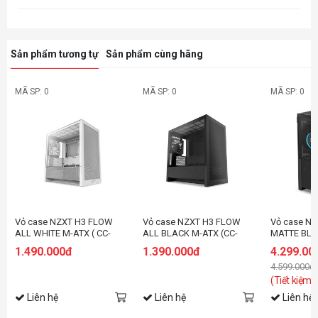
Sản phẩm tương tự
Sản phẩm cùng hãng
MÃ SP: 0
MÃ SP: 0
MÃ SP: 0
Vỏ case NZXT H3 FLOW
Vỏ case NZXT H3 FLOW
Vỏ case N
ALL WHITE M-ATX ( CC-
ALL BLACK M-ATX (CC-
MATTE BL
H31FW-01 )
H31FW-01)
1.490.000đ
1.390.000đ
4.299.00
4.599.000đ
(Tiết kiệm:
Liên hệ
Liên hệ
Liên hệ