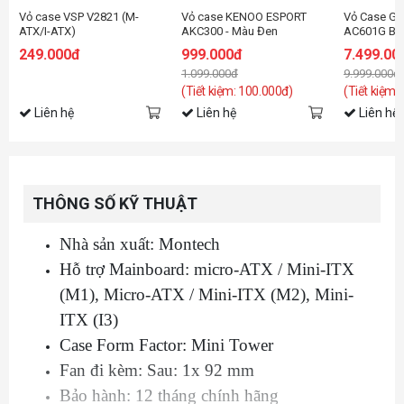
Vỏ case VSP V2821 (M-
Vỏ case KENOO ESPORT
Vỏ Case G
ATX/I-ATX)
AKC300 - Màu Đen
AC601G Bla
Fan)
249.000đ
999.000đ
7.499.00
1.099.000đ
9.999.000đ
(Tiết kiệm: 100.000đ)
(Tiết kiệm:
Liên hệ
Liên hệ
Liên hệ
THÔNG SỐ KỸ THUẬT
Nhà sản xuất: Montech
Hỗ trợ Mainboard: micro-ATX / Mini-ITX
(M1), Micro-ATX / Mini-ITX (M2), Mini-
ITX (I3)
Case Form Factor: Mini Tower
Fan đi kèm: Sau: 1x 92 mm
Bảo hành: 12 tháng chính hãng