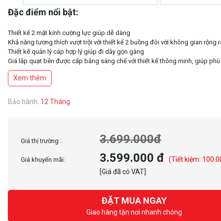
Đặc điểm nổi bật:
Thiết kế 2 mặt kính cường lực giúp dễ dàng
Khả năng tương thích vượt trội với thiết kế 2 buồng đôi với không gian rộng r
Thiết kế quản lý cáp hợp lý giúp đi dây gọn gàng
Giá lắp quạt bên được cấp bằng sáng chế với thiết kế thông minh, giúp phù
loại tản nhiệt khác nhau
Xem thêm
Đi kèm 6 quạt tản nhiệt ARGB
Tương thích tản nhiệt khí 175mm
Bảo hành:
12 Tháng
3.699.000đ
Giá thị trường :
3.599.000 đ
(Tiết kiệm: 100.0
Giá khuyến mãi:
[Giá đã có VAT]
ĐẶT MUA NGAY
Giao hàng tận nơi nhanh chóng