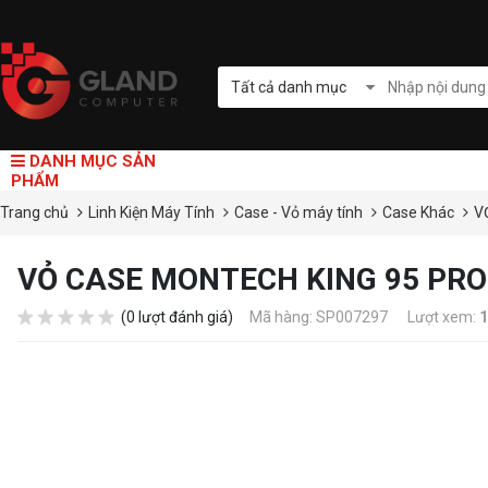
Tất cả danh mục
DANH MỤC SẢN
PHẨM
Trang chủ
Linh Kiện Máy Tính
Case - Vỏ máy tính
Case Khác
V
VỎ CASE MONTECH KING 95 PRO
(0 lượt đánh giá)
Mã hàng: SP007297
Lượt xem:
1