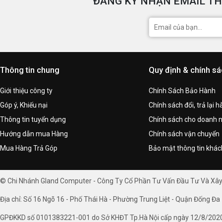
ĐĂNG KÝ NHẬN EMAIL TH
Thông tin chung
Quy định & chính s
Giới thiệu công ty
Chính Sách Bảo Hành
Góp ý, Khiếu nại
Chính sách đổi, trả lại 
Thông tin tuyển dụng
Chính sách cho doanh 
Hướng dẫn mua Hàng
Chính sách vận chuyển
Mua Hàng Trả Góp
Bảo mật thông tin khá
© Chi Nhánh Gland Computer - Công Ty Cổ Phần Tư Vấn Đầu Tư Và Xâ
Địa chỉ: Số 16 Ngõ 16 - Phố Thái Hà - Phường Trung Liệt - Quận Đống Đa 
GPĐKKD số 0101383221-001 do Sở KHĐT Tp.Hà Nội cấp ngày 12/8/202