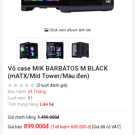
Click xem album ảnh lớn
Vỏ case MIK BARBATOS M BLACK
(mATX/Mid Tower/Màu đen)
(0 lượt đánh giá)
Bảo hành:
24 Tháng
Lượt xem:
81
Tình trạng hàng:
Liên hệ
Giá chính hãng:
1.499.000đ
899.000đ
Giá bán:
(Tiết kiệm: 600.000 đ)
[Giá đã có VAT]