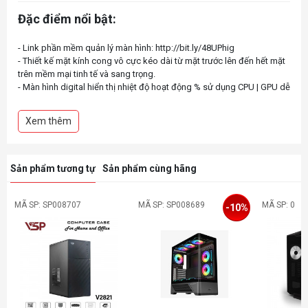
Đặc điểm nổi bật:
- Link phần mềm quản lý màn hình: http://bit.ly/48UPhig
- Thiết kế mặt kính cong vô cực kéo dài từ mặt trước lên đến hết mặt
trên mềm mại tinh tế và sang trọng.
- Màn hình digital hiển thị nhiệt độ hoạt động % sử dụng CPU | GPU dễ
dàng theo dõi hoạt động hệ thống.
- Hệ thống điều khiển đèn Leb linh hoạt - Hỗ trợ ARGB và chuẩn các
Xem thêm
Leb Sync khác.
- Mặt lưng thiết kế dập lỗ dạng khe dài giúp hệ thống đẩy gió mát
vào khoang tốt hơn.
- Hỗ trợ hầu hết bo mạch chủ M-ATX phổ biến.
Sản phẩm tương tự
Sản phẩm cùng hãng
- Hỗ trợ tản nhiệt chiều cao tối đa 157mm.
- Hỗ trợ Card đồ hoạ chiều dài tối đa lên đến 330mm.
MÃ SP: SP008707
MÃ SP: SP008689
MÃ SP: 0
-10%