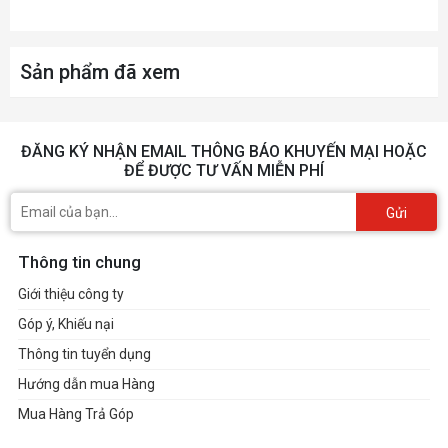
Hỗ trợ tản nhiệt
240mm
Sản phẩm đã xem
nước
Hỗ trợ card đồ
ĐĂNG KÝ NHẬN EMAIL THÔNG BÁO KHUYẾN MẠI HOẶC
330mm
họa
ĐỂ ĐƯỢC TƯ VẤN MIỄN PHÍ
Gửi
Hỗ trợ tản nhiệt
157mm
khí
Thông tin chung
Giới thiệu công ty
Hỗ trợ PSU
160mm
Góp ý, Khiếu nại
Thông tin tuyển dụng
Hướng dẫn mua Hàng
Mua Hàng Trả Góp