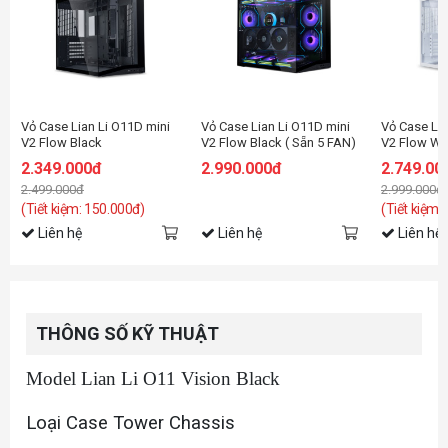
sau và 3 fan 140mm ở đáy thùng. Phần chân đế cao 27mm và thiết kế
Vỏ Case Lian Li O11D mini
Vỏ Case Lian Li O11D mini
Vỏ Case Lia
V2 Flow Black
V2 Flow Black ( Sẵn 5 FAN)
V2 Flow Wh
2.349.000đ
2.990.000đ
2.749.00
2.499.000đ
2.999.000đ
(Tiết kiệm: 150.000đ)
(Tiết kiệm:
Liên hệ
Liên hệ
Liên hệ
THÔNG SỐ KỸ THUẬT
Model Lian Li O11 Vision Black
Loại Case Tower Chassis