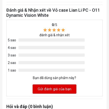
Trên: Tối đa 360 / 240 / 280mm
Đánh giá & Nhận xét về Vỏ case Lian Li PC - O11
Dynamic Vision White
Dưới: Tối đa 360 / 240 / 280mm
0
/5
Hông: Tối đa 240/ 120mm
đánh giá & nhận xét
Hỗ Trợ Tản Khí
5 sao
167mm
4 sao
3 sao
Hỗ Trợ VGA455mmKích Thước(D) 480mm x ( W
2 sao
) 304mm x (H) 464.5mm
1 sao
Bạn đã dùng sản phẩm này?
Gửi đánh giá của bạn
Hỏi và đáp (0 bình luận)