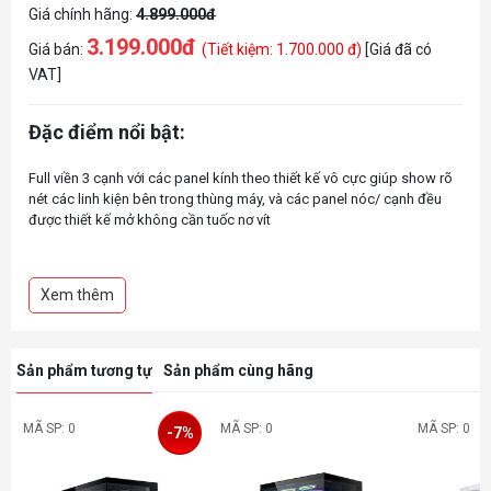
Giá chính hãng:
4.899.000đ
3.199.000đ
Giá bán:
(Tiết kiệm: 1.700.000 đ)
[Giá đã có
VAT]
Đặc điểm nổi bật:
Full viền 3 cạnh với các panel kính theo thiết kế vô cực giúp show rõ
nét các linh kiện bên trong thùng máy, và các panel nóc/ cạnh đều
được thiết kế mở không cần tuốc nơ vít
Khay bo mạch chủ có thể tháo rời với 2 cấu hình độ cao khác nhau,
giúp cho việc lắp ráp trở nên linh hoạt và dễ dàng hơn.
Xem thêm
Hỗ trợ tới 2 tản rad 360mm + 1 tản rad 240mm và tối đa 8 fan (11 fan
với cách lắp đặt push-pull)
Sản phẩm tương tự
Sản phẩm cùng hãng
Thiết kế khung giữ fan có thể tháo rời cho phép tùy biến 2 cấu hình
dịch chuyển về phía sau hoặc về phía trước theo ý người dùng. Điều
này cũng giúp cho việc tùy chỉnh lắp ráp một cách dễ dàng và thuận
MÃ SP: 0
MÃ SP: 0
MÃ SP: 0
-7%
tiện.
Thiết kế nhằm cải thiện luồng không khí: Hỗ trợ 2 fan 120mm ở phía