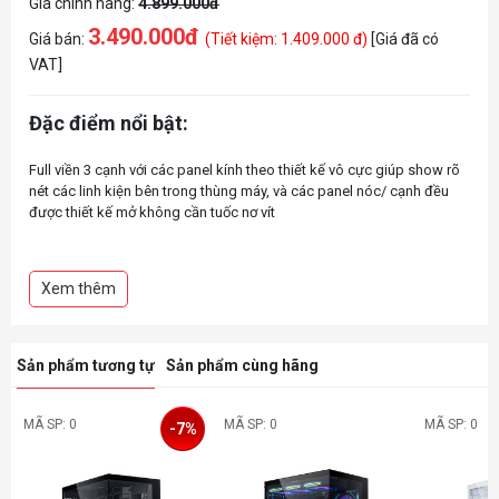
Giá chính hãng:
4.899.000đ
3.490.000đ
Giá bán:
(Tiết kiệm: 1.409.000 đ)
[Giá đã có
VAT]
Đặc điểm nổi bật:
Full viền 3 cạnh với các panel kính theo thiết kế vô cực giúp show rõ
nét các linh kiện bên trong thùng máy, và các panel nóc/ cạnh đều
được thiết kế mở không cần tuốc nơ vít
Khay bo mạch chủ có thể tháo rời với 2 cấu hình độ cao khác nhau,
giúp cho việc lắp ráp trở nên linh hoạt và dễ dàng hơn.
Xem thêm
Hỗ trợ tới 2 tản rad 360mm + 1 tản rad 240mm và tối đa 8 fan (11 fan
với cách lắp đặt push-pull)
Sản phẩm tương tự
Sản phẩm cùng hãng
Thiết kế khung giữ fan có thể tháo rời cho phép tùy biến 2 cấu hình
dịch chuyển về phía sau hoặc về phía trước theo ý người dùng. Điều
này cũng giúp cho việc tùy chỉnh lắp ráp một cách dễ dàng và thuận
MÃ SP: 0
MÃ SP: 0
MÃ SP: 0
-7%
tiện.
Thiết kế nhằm cải thiện luồng không khí: Hỗ trợ 2 fan 120mm ở phía