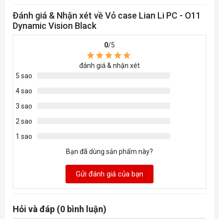
Trên: Tối đa 360 / 240 / 280mm
Đánh giá & Nhận xét về Vỏ case Lian Li PC - O11
Dynamic Vision Black
Dưới: Tối đa 360 / 240 / 280mm
0
/5
Hông: Tối đa 240/ 120mm
đánh giá & nhận xét
Hỗ Trợ Tản Khí
5 sao
167mm
4 sao
3 sao
Hỗ Trợ VGA455mmKích Thước(D) 480mm x ( W
2 sao
) 304mm x (H) 464.5mm
1 sao
Bạn đã dùng sản phẩm này?
Gửi đánh giá của bạn
Hỏi và đáp (0 bình luận)