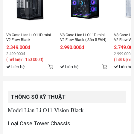
sau và 3 fan 140mm ở đáy thùng. Phần chân đế cao 27mm và thiết kế
Vỏ Case Lian Li O11D mini
Vỏ Case Lian Li O11D mini
Vỏ Case Lia
V2 Flow Black
V2 Flow Black ( Sẵn 5 FAN)
V2 Flow Wh
2.349.000đ
2.990.000đ
2.749.00
2.499.000đ
2.999.000đ
(Tiết kiệm: 150.000đ)
(Tiết kiệm:
Liên hệ
Liên hệ
Liên hệ
THÔNG SỐ KỸ THUẬT
Model Lian Li O11 Vision Black
Loại Case Tower Chassis