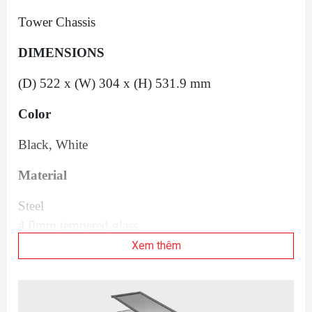
Tower Chassis
DIMENSIONS
(D) 522 x (W) 304 x (H) 531.9 mm
Color
Black, White
Material
Steel
4.0mm tempered glass
Aluminum
Xem thêm
Motherboard Support
EATX(under 280mm)/ATX/MICRO-ATX/MINI-