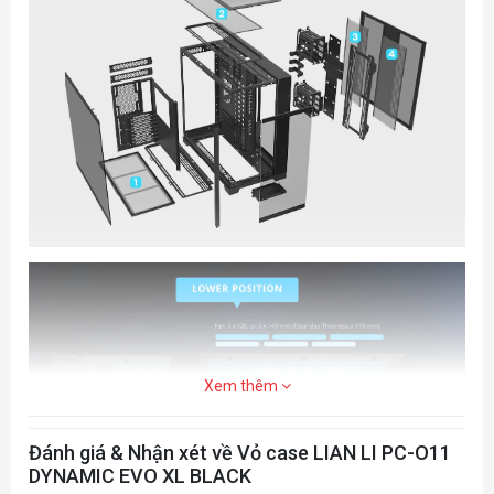
ITX
Expansion Slot
8
Storage
Behind MB Tray: 3 X 2.5ʹʹ SSD
Hard Drive Cage: 4 X 3.5ʹʹ HDD or 2.5ʹʹ SSD
GPU Length Clearance
460mm(Max)
Xem thêm
CPU Cooler Height Clearance
167mm(Max)
Đánh giá & Nhận xét về Vỏ case LIAN LI PC-O11
DYNAMIC EVO XL BLACK
PSU