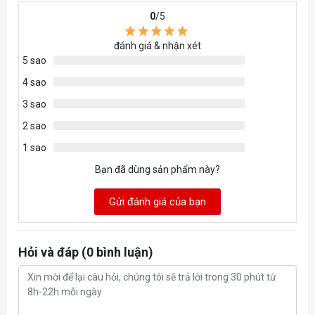
0
/5
ATX(under 220mm
đánh giá & nhận xét
Radiator Support
5 sao
4 sao
(Top) 360 / 420 / 240 / 280
3 sao
(Side) 360 / 420 / 240 / 280
2 sao
(Bottom) 360 / 420 / 240 / 280
1 sao
Fan Support
Bạn đã dùng sản phẩm này?
(Top) 120mm x3 / 140mm x3
Gửi đánh giá của bạn
(Side) 120mm x3 / 140mm x3
(Bottom) 120mm x3/ 140mm x3
(Rear)120 mm x1 or 2
Hỏi và đáp (0 bình luận)
Dust Filter
1 x Bottom