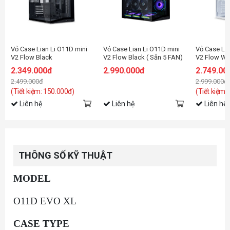
Vỏ Case Lian Li O11D mini
Vỏ Case Lian Li O11D mini
Vỏ Case Lia
V2 Flow Black
V2 Flow Black ( Sẵn 5 FAN)
V2 Flow Wh
2.349.000đ
2.990.000đ
2.749.00
2.499.000đ
2.999.000đ
(Tiết kiệm: 150.000đ)
(Tiết kiệm:
Liên hệ
Liên hệ
Liên hệ
THÔNG SỐ KỸ THUẬT
MODEL
O11D EVO XL
CASE TYPE