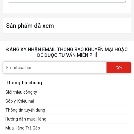
1 x Top
2 x Side
Sản phẩm đã xem
I/O Ports
Power Button, Reset Button, USB 3.0 x 4, Audio
ĐĂNG KÝ NHẬN EMAIL THÔNG BÁO KHUYẾN MẠI HOẶC
x 1,
ĐỂ ĐƯỢC TƯ VẤN MIỄN PHÍ
USB type C, Color Button, Mode Button.
Gửi
Thông tin chung
Giới thiệu công ty
Góp ý, Khiếu nại
Thông tin tuyển dụng
Hướng dẫn mua Hàng
Mua Hàng Trả Góp