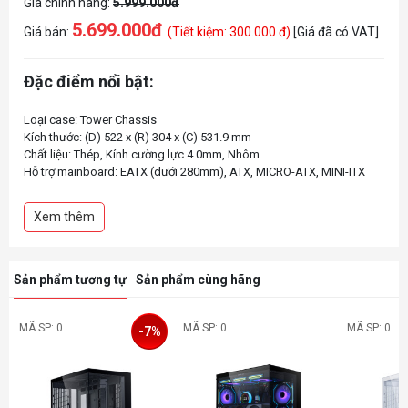
Giá chính hãng:
5.999.000đ
5.699.000đ
Giá bán:
(Tiết kiệm: 300.000 đ)
[Giá đã có VAT]
Đặc điểm nổi bật:
Loại case: Tower Chassis
Kích thước: (D) 522 x (R) 304 x (C) 531.9 mm
Chất liệu: Thép, Kính cường lực 4.0mm, Nhôm
Hỗ trợ mainboard: EATX (dưới 280mm), ATX, MICRO-ATX, MINI-ITX
Khe mở rộng: 8Card đồ họa tối đa: 460mm
Tản nhiệt CPU tối đa: 167mm
Xem thêm
Hỗ trợ nguồn: ATX (dưới 220mm)
Sản phẩm tương tự
Sản phẩm cùng hãng
MÃ SP: 0
MÃ SP: 0
MÃ SP: 0
-7%