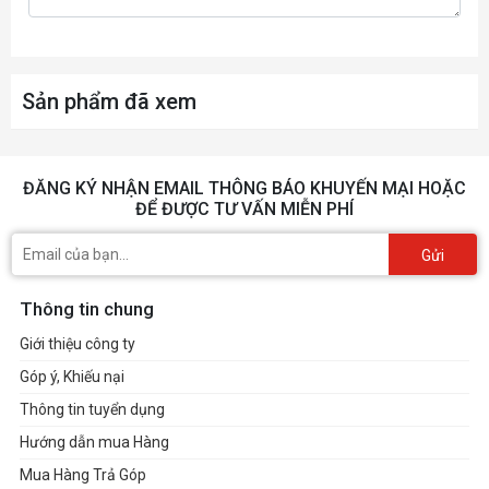
165mm
CPU
Kích cỡ ( Cao/Rộng/Dài)
300mm*435mm*408mm
Sản phẩm đã xem
ĐĂNG KÝ NHẬN EMAIL THÔNG BÁO KHUYẾN MẠI HOẶC
ĐỂ ĐƯỢC TƯ VẤN MIỄN PHÍ
Gửi
Thông tin chung
Giới thiệu công ty
Góp ý, Khiếu nại
Thông tin tuyển dụng
Hướng dẫn mua Hàng
Mua Hàng Trả Góp