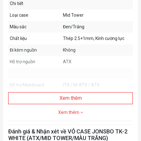
Chi tiết
Loại case
Mid Tower
Màu sắc
Đen/Trắng
Chất liệu
Thép 2.5+1mm, Kính cường lực
Đi kèm nguồn
Không
Hỗ trợ nguồn
ATX
Hỗ trợ Mainboard
ITX / M-ATX / ATX
Cửa sổ hông
Xem thêm
Khả năng mở rộng
Xem thêm
Hỗ trợ lắp ổ 5.5"
0
Đánh giá & Nhận xét về VỎ CASE JONSBO TK-2
Hỗ trợ lắp ổ 3.5"
1
WHITE (ATX/MID TOWER/MÀU TRẮNG)