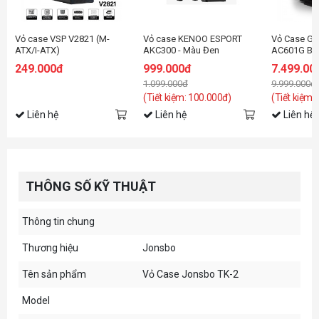
Vỏ case VSP V2821 (M-
Vỏ case KENOO ESPORT
Vỏ Case G
ATX/I-ATX)
AKC300 - Màu Đen
AC601G Bla
Fan)
249.000đ
999.000đ
7.499.00
1.099.000đ
9.999.000đ
(Tiết kiệm: 100.000đ)
(Tiết kiệm:
Liên hệ
Liên hệ
Liên hệ
THÔNG SỐ KỸ THUẬT
Thông tin chung
Thương hiệu
Jonsbo
Tên sản phẩm
Vỏ Case Jonsbo TK-2
Model