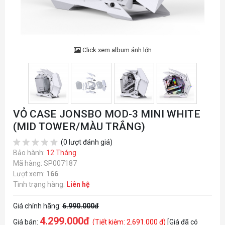
Click xem album ảnh lớn
VỎ CASE JONSBO MOD-3 MINI WHITE
(MID TOWER/MÀU TRẮNG)
(0 lượt đánh giá)
Bảo hành:
12 Tháng
Mã hàng: SP007187
Lượt xem:
166
Tình trạng hàng:
Liên hệ
Giá chính hãng:
6.990.000đ
4.299.000đ
Giá bán:
(Tiết kiệm: 2.691.000 đ)
[Giá đã có