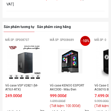
VAT]
Sản phẩm tương tự
Sản phẩm cùng hãng
MÃ SP: SP008707
MÃ SP: SP008689
MÃ SP: 0
-10%
Vỏ case VSP V2821 (M-
Vỏ case KENOO ESPORT
Vỏ Case G
ATX/I-ATX)
AKC300 - Màu Đen
AC601G Bla
Fan)
249.000đ
999.000đ
7.499.00
1.099.000đ
9.999.000đ
(Tiết kiệm: 100.000đ)
(Tiết kiệm: