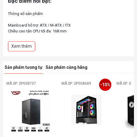
Đặc điểm nổi bật:
Thông số sản phẩm
Mainboard hỗ trợ: ATX / M-ATX / ITX
Chiều cao tản CPU tối đa: 168 mm
Độ dài card VGA tối đa: 430 mm (không khay HDD)
Hỗ trợ PSU: Dài tối đa 220 mm (PSU ATX)
Xem thêm
Cổng I/O phía trước: 1 x USB-C 3.2 Gen2, 1 x USB 3.0, Audio
Hỗ trợ quạt trước: 3 x 120mm hoặc 2 x 140mm
Hỗ trợ quạt trên: 2 x 120mm hoặc 2 x 140mm
Hỗ trợ quạt sau: 1 x 120mm
Sản phẩm tương tự
Sản phẩm cùng hãng
MÃ SP: SP008707
MÃ SP: SP008689
MÃ SP: 0
-10%