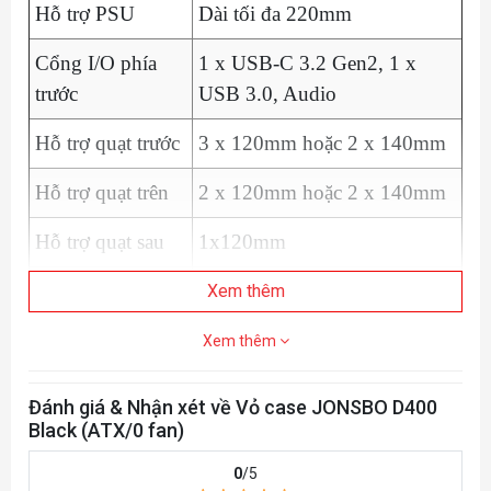
Hỗ trợ PSU
Dài tối đa 220mm
Cổng I/O phía
1 x USB-C 3.2 Gen2, 1 x
trước
USB 3.0, Audio
Hỗ trợ quạt trước
3 x 120mm hoặc 2 x 140mm
Hỗ trợ quạt trên
2 x 120mm hoặc 2 x 140mm
Hỗ trợ quạt sau
1x120mm
Trước: 360mm
Xem thêm
Tản nhiệt nước
Trên: 280mm
Xem thêm
Đánh giá & Nhận xét về Vỏ case JONSBO D400
Black (ATX/0 fan)
0
/5