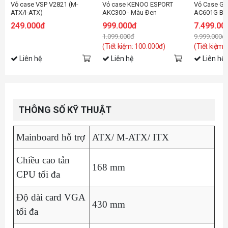
Vỏ case VSP V2821 (M-
Vỏ case KENOO ESPORT
Vỏ Case G
ATX/I-ATX)
AKC300 - Màu Đen
AC601G Bla
Fan)
249.000đ
999.000đ
7.499.00
1.099.000đ
9.999.000đ
(Tiết kiệm: 100.000đ)
(Tiết kiệm:
Liên hệ
Liên hệ
Liên hệ
THÔNG SỐ KỸ THUẬT
Mainboard hỗ trợ
ATX/ M-ATX/ ITX
Chiều cao tản
168 mm
CPU tối đa
Độ dài card VGA
430 mm
tối đa