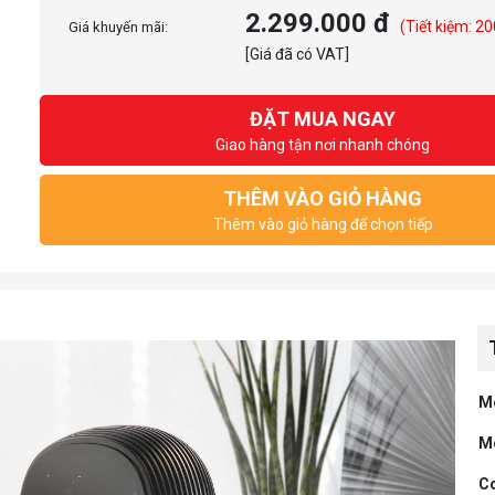
2.299.000 đ
(Tiết kiệm: 20
Giá khuyến mãi:
[Giá đã có VAT]
ĐẶT MUA NGAY
Giao hàng tận nơi nhanh chóng
THÊM VÀO GIỎ HÀNG
Thêm vào giỏ hàng để chọn tiếp
M
M
C