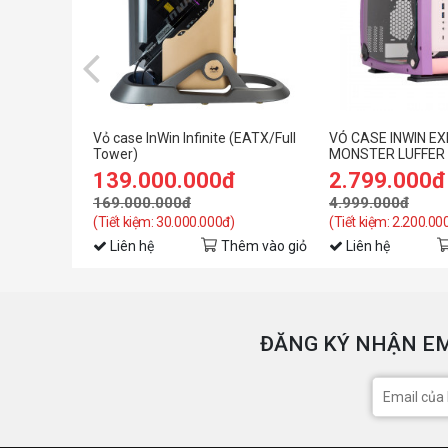
Vỏ case InWin Infinite (EATX/Full
VỎ CASE INWIN E
Tower)
MONSTER LUFFER (
TOWER)
139.000.000đ
2.799.000đ
169.000.000đ
4.999.000đ
(Tiết kiệm: 30.000.000đ)
(Tiết kiệm: 2.200.00
Liên hệ
Thêm vào giỏ
Liên hệ
ĐĂNG KÝ NHẬN EM