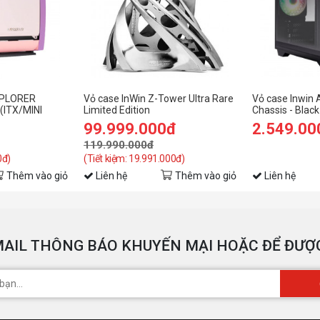
XPLORER
Vỏ case InWin Z-Tower Ultra Rare
Vỏ case Inwin 
ITX/MINI
Limited Edition
Chassis - Black
99.999.000đ
2.549.00
119.990.000đ
0đ)
(Tiết kiệm: 19.991.000đ)
Thêm vào giỏ
Liên hệ
Thêm vào giỏ
Liên hệ
AIL THÔNG BÁO KHUYẾN MẠI HOẶC ĐỂ ĐƯỢC