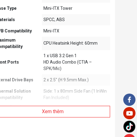
ase Type
Mini-ITX Tower
terials
SPCC, ABS
B Compatibility
Mini-ITX
aximum
CPU Heatsink Height: 60mm
mpatibility
1 x USB 3.2 Gen 1
ont Ports
HD Audio Combo (CTIA –
SPK/Mic)
ternal Drive Bays
2 x 2.5" (H 9.5mm Max.)
ermal Solution
Side: 1 x 80mm Side Fan (1 InWin
mpatibility
Fan Included)
wer Supply
InWin 200W PSU Included
Xem thêm
mpatibility
AC Input:100 - 240V / 80 PLUS
 Input/Efficient
Gold