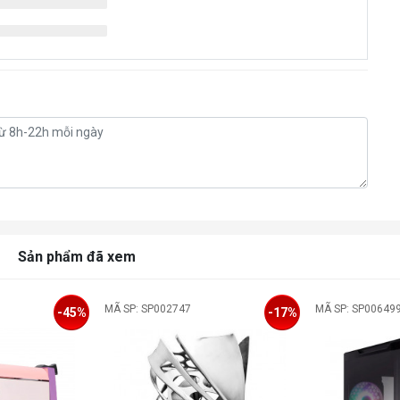
P
(L
P
(L
Ne
Gr
Sản phẩm đã xem
MÃ SP: SP002747
MÃ SP: SP00649
-45%
-17%