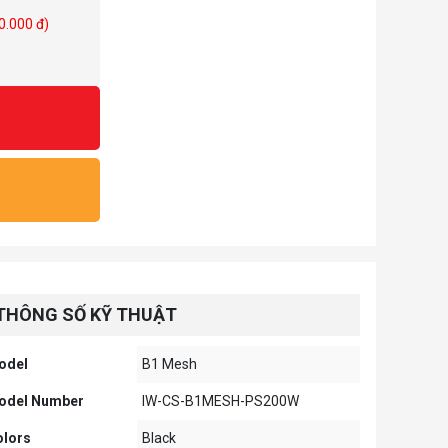
0.000 đ)
THÔNG SỐ KỸ THUẬT
odel
B1 Mesh
odel Number
IW-CS-B1MESH-PS200W
olors
Black