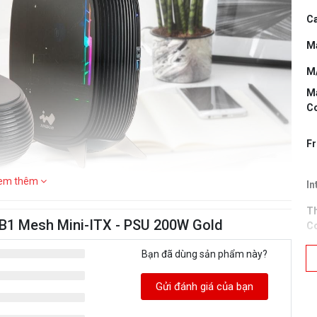
C
Ma
M/
M
Co
Fr
em thêm
In
Th
 B1 Mesh Mini-ITX - PSU 200W Gold
Co
Po
Bạn đã dùng sản phẩm này?
Co
Gửi đánh giá của bạn
AC