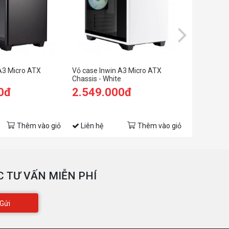
A3 Micro ATX
Vỏ case Inwin A3 Micro ATX
Vỏ Case In
Chassis - White
ITX - PSU 
0đ
2.549.000đ
2.849.
3.499.00
(Tiết kiệm: 
Thêm vào giỏ
Liên hệ
Thêm vào giỏ
Liên hệ
 TƯ VẤN MIỄN PHÍ
Gửi