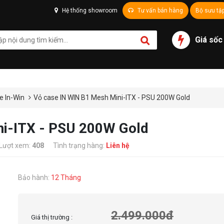
Hệ thống showroom
Tư vấn bán hàng
Bộ sưu tậ
Giá sốc
e In-Win
Vỏ case IN WIN B1 Mesh Mini-ITX - PSU 200W Gold
ni-ITX - PSU 200W Gold
Lượt xem:
408
Tình trạng hàng:
Liên hệ
Bảo hành:
12 Tháng
2.499.000đ
Giá thị trường :