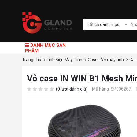
Tất cả danh mục
DANH MỤC SẢN
PHẨM
Trang chủ
Linh Kiện Máy Tính
Case - Vỏ máy tính
Cas
Vỏ case IN WIN B1 Mesh Mi
(0 lượt đánh giá)
Mã hàng: SP006267