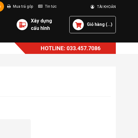
p
Mua trả góp
Tin tức
TÀI KHOẢN
Xây dựng
Giỏ hàng (
...
)
cấu hình
HOTLINE: 033.457.7086