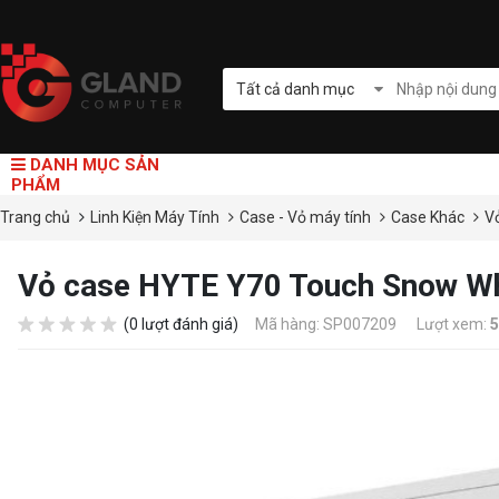
Tất cả danh mục
DANH MỤC SẢN
PHẨM
Trang chủ
Linh Kiện Máy Tính
Case - Vỏ máy tính
Case Khác
V
Vỏ case HYTE Y70 Touch Snow W
(0 lượt đánh giá)
Mã hàng: SP007209
Lượt xem:
5