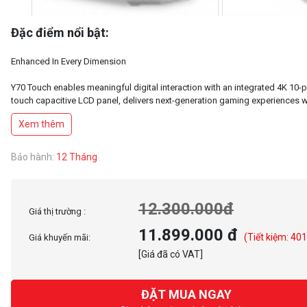
Đặc điểm nổi bật:
Enhanced In Every Dimension
Y70 Touch enables meaningful digital interaction with an integrated 4K 10-p
touch capacitive LCD panel, delivers next-generation gaming experiences 
4-slot vertical graphics, and unlocks maximum performance with ginormou
Xem thêm
capacity. All while celebrating your favorite hardware by showing off your P
Bảo hành:
12 Tháng
12.300.000đ
Giá thị trường :
11.899.000 đ
(Tiết kiệm: 40
Giá khuyến mãi:
[Giá đã có VAT]
ĐẶT MUA NGAY