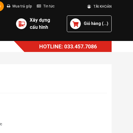
p
Mua trả góp
Tin tức
TÀI KHOẢN
Xây dựng
Giỏ hàng (
...
)
cấu hình
HOTLINE: 033.457.7086
ớc