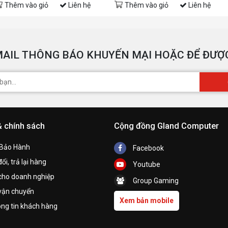
Thêm vào giỏ
Liên hệ
Thêm vào giỏ
Liên hệ
AIL THÔNG BÁO KHUYẾN MẠI HOẶC ĐỂ ĐƯỢC
& chính sách
Cộng đồng Gland Computer
 Bảo Hành
Facebook
ổi, trả lại hàng
Youtube
cho doanh nghiệp
Group Gaming
vận chuyển
Xem bản mobile
ng tin khách hàng