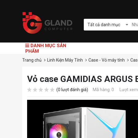
Tất cả danh mục
DANH MỤC SẢN
PHẨM
Trang chủ
Linh Kiện Máy Tính
Case - Vỏ máy tính
Cas
Vỏ case GAMIDIAS ARGUS 
(0 lượt đánh giá)
Mã hàng: 0
Lượt xem