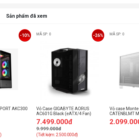
Sản phẩm đã xem
MÃ SP: 0
MÃ SP: 0
-10%
-26%
SPORT AKC300
Vỏ Case GIGABYTE AORUS
Vỏ case Monte
AC601G Black (eATX/4 Fan)
CATENBLMT MA
7.499.000đ
2.099.00
9.999.000đ
)
(Tiết kiệm: 2.500.000đ)