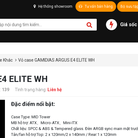
Hệ thống showroom
Tư vấn bán hàng
Bộ sưu tậ
Giá sốc
e Khác
Vỏ case GAMIDIAS ARGUS E4 ELITE WH
E4 ELITE WH
:
139
Tình trạng hàng:
Liên hệ
Đặc điểm nổi bật:
Case Type: MID Tower
MB hỗ trợ: ATX、Micro-ATX、Mini-ITX
Chất liệu: SPCC & ABS & Tempered glass. Đèn ARGB sync main mặt trư
Tản/fan hỗ trợ:Top: 2 x 120mm/2 x 140mm / Rear:1 x 120mm