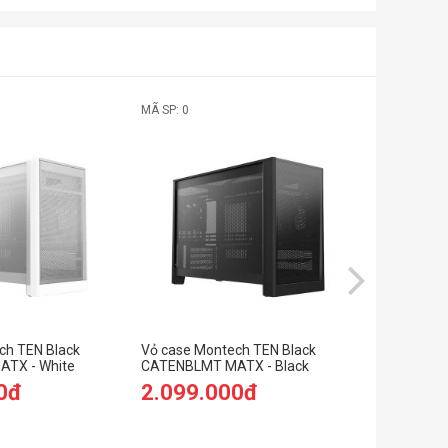
MÃ SP: 0
MÃ SP: SP0
ch TEN Black
Vỏ case Montech TEN Black
Vỏ case H
TX - White
CATENBLMT MATX - Black
White (eA
0đ
2.099.000đ
8.999.
9.999.00
(Tiết kiệm: 