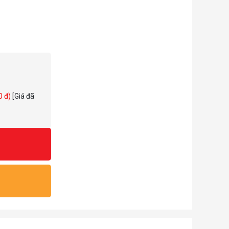
0 đ)
[Giá đã