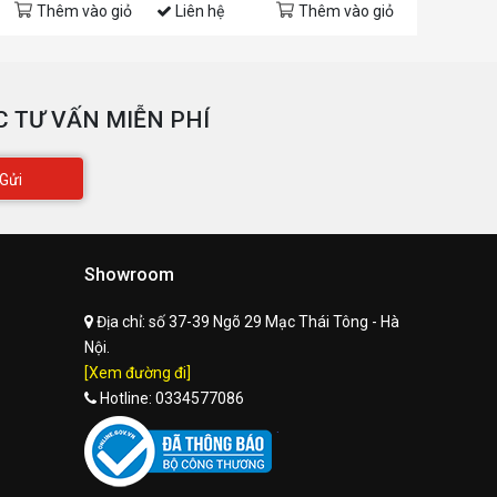
Thêm vào giỏ
Liên hệ
Thêm vào giỏ
Liên hệ
 TƯ VẤN MIỄN PHÍ
Gửi
Showroom
Địa chỉ:
số 37-39 Ngõ 29 Mạc Thái Tông - Hà
Nội.
[Xem đường đi]
Hotline:
0334577086