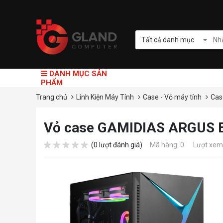
Tất cả danh mục
DANH MỤC SẢN
PHẨM
Trang chủ
Linh Kiện Máy Tính
Case - Vỏ máy tính
Cas
Vỏ case GAMIDIAS ARGUS 
(0 lượt đánh giá)
Mã hàng: 0
Lượt xem