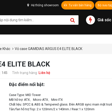
Hệ thống showroom
Tư vấn bán hàng
Bộ sưu tậ
Giá sốc
e Khác
Vỏ case GAMIDIAS ARGUS E4 ELITE BLACK
E4 ELITE BLACK
:
145
Tình trạng hàng:
Liên hệ
Đặc điểm nổi bật:
Case Type: MID Tower
MB hỗ trợ: ATX、Micro-ATX、Mini-ITX
Chất liệu: SPCC & ABS & Tempered glass. Đèn ARGB sync main mặt trư
Tản/fan hỗ trợ:Top: 2 x 120mm/2 x 140mm / Rear:1 x 120mm