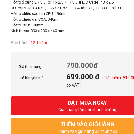
Hỗ trợ ổ cứng:2 x 3.5" or 1 x 2.5"+1 x 3.5"(HDD Cage) / 3 x 2.5"
I/O Ports:USB 3.0 x1、USB 2.0 x2、HD Audio x1、LED control x1
Hỗ trợ chiều cao tản CPU: 190mm
Hỗ trợ chiều dài VGA: 340mm
Hỗ trợ PSU: 180mm
Bảo hành:
12 Tháng
790.000đ
Giá thị trường :
699.000 đ
(Tiết kiệm: 91.00
Giá khuyến mãi:
có VAT]
ĐẶT MUA NGAY
Giao hàng tận nơi nhanh chóng
THÊM VÀO GIỎ HÀNG
Thêm vào giỏ hàng để chọn tiếp