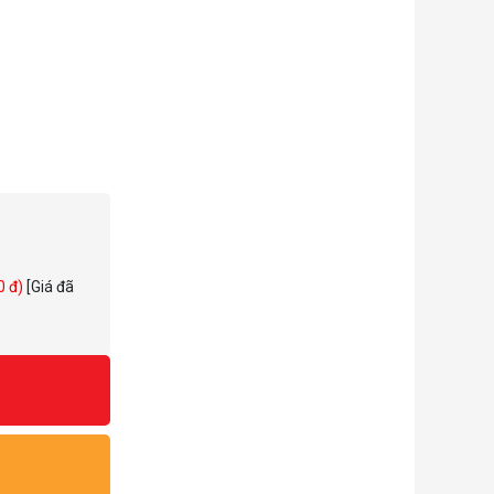
0 đ)
[Giá đã