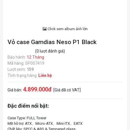
Click xem album ảnh lớn
Vỏ case Gamdias Neso P1 Black
(0 lượt đánh giá)
Bảo hành:
12 Tháng
Mã hàng: SP007419
Lượt xem:
159
Tình trạng hàng:
Liên hệ
4.899.000đ
Giá bán:
[Giá đã có VAT]
Đặc điểm nổi bật:
Case Type: FULL Tower
MB hỗ trợ: ATX、Micro-ATX、Mini-ITX、EATX
Chất liệu: SPCC & ABS & Tempered glass