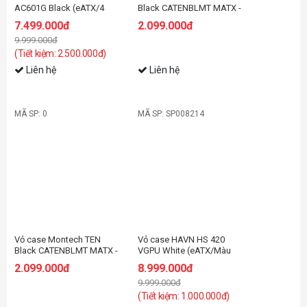
AC601G Black (eATX/4
Black CATENBLMT MATX -
Fan)
White
7.499.000đ
2.099.000đ
9.999.000đ
(Tiết kiệm: 2.500.000đ)
Liên hệ
Liên hệ
MÃ SP: 0
MÃ SP: SP008214
-11%
Vỏ case Montech TEN
Vỏ case HAVN HS 420
Black CATENBLMT MATX -
VGPU White (eATX/Màu
Black
Trắng)
2.099.000đ
8.999.000đ
9.999.000đ
(Tiết kiệm: 1.000.000đ)