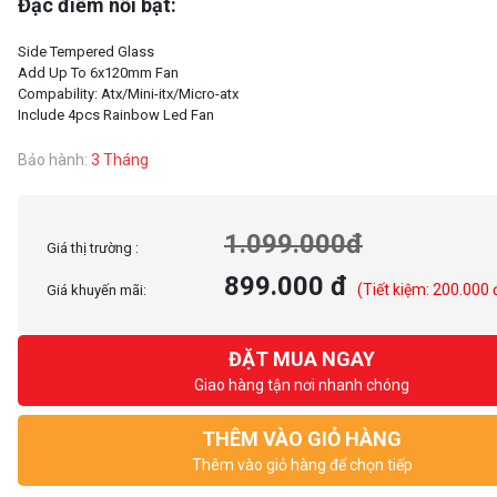
Đặc điểm nổi bật:
Side Tempered Glass
Add Up To 6x120mm Fan
Compability: Atx/Mini-itx/Micro-atx
Bảo hành:
3 Tháng
1.099.000đ
Giá thị trường :
899.000 đ
(Tiết kiệm: 200.000 
Giá khuyến mãi:
ĐẶT MUA NGAY
Giao hàng tận nơi nhanh chóng
THÊM VÀO GIỎ HÀNG
Thêm vào giỏ hàng để chọn tiếp