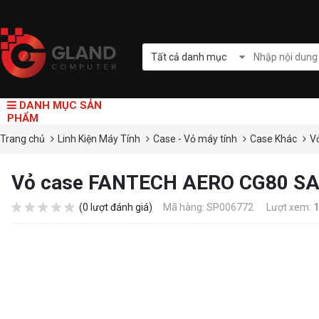
Tất cả danh mục
DANH MỤC SẢN
PHẨM
Trang chủ
Linh Kiện Máy Tính
Case - Vỏ máy tính
Case Khác
V
Vỏ case FANTECH AERO CG80 S
(0 lượt đánh giá)
Mã hàng: SP006772
Lượt xem:
1