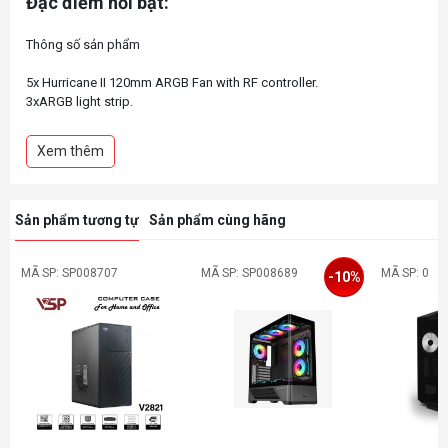
Đặc điểm nổi bật:
Thông số sản phẩm
5x Hurricane II 120mm ARGB Fan with RF controller.
3xARGB light strip.
Support up to 240mm water cooling radiator.
Support 2x2.5” SSD
Xem thêm
Sản phẩm tương tự
Sản phẩm cùng hãng
MÃ SP: SP008707
MÃ SP: SP008689
MÃ SP: 0
-10%