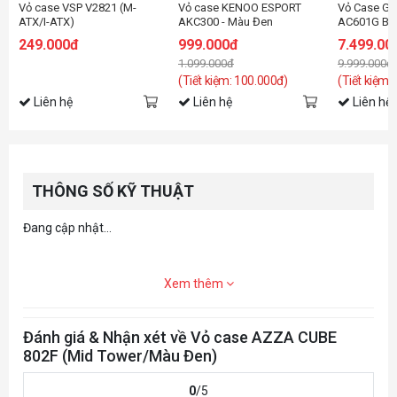
Vỏ case VSP V2821 (M-
Vỏ case KENOO ESPORT
Vỏ Case G
ATX/I-ATX)
AKC300 - Màu Đen
AC601G Bla
Fan)
249.000đ
999.000đ
7.499.00
1.099.000đ
9.999.000đ
(Tiết kiệm: 100.000đ)
(Tiết kiệm:
Liên hệ
Liên hệ
Liên hệ
THÔNG SỐ KỸ THUẬT
Đang cập nhật...
Xem thêm
Đánh giá & Nhận xét về Vỏ case AZZA CUBE
802F (Mid Tower/Màu Đen)
0
/5