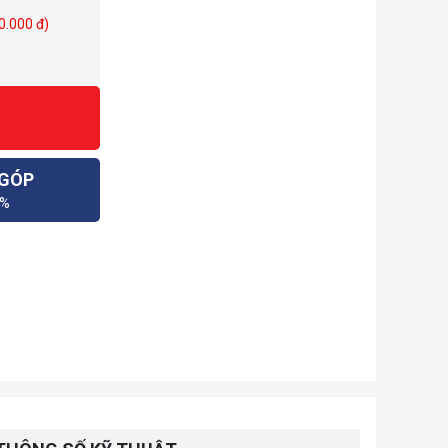
0.000 đ)
 GÓP
0%