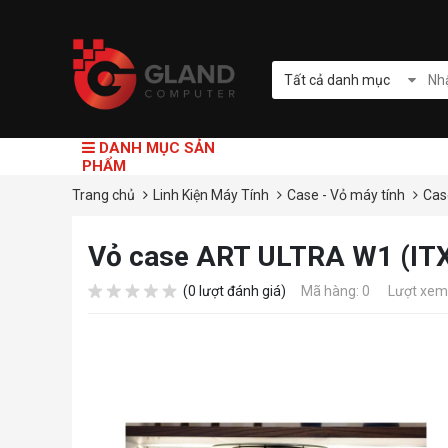
Tất cả danh mục
DANH MỤC SẢN
PHẨM
Trang chủ
Linh Kiện Máy Tính
Case - Vỏ máy tính
Cas
Vỏ case ART ULTRA W1 (ITX
(0 lượt đánh giá)
Mã hàng: 0
Lượt xem