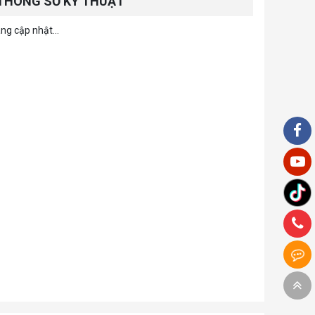
THÔNG SỐ KỸ THUẬT
ng cập nhật...