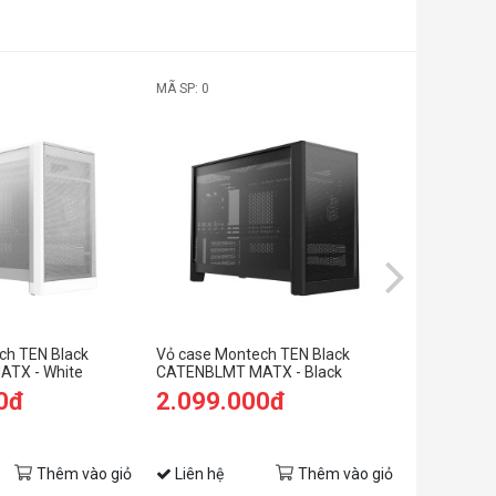
MÃ SP: 0
MÃ SP: SP0
ch TEN Black
Vỏ case Montech TEN Black
Vỏ case H
TX - White
CATENBLMT MATX - Black
White (eA
0đ
2.099.000đ
8.999.
9.999.00
(Tiết kiệm: 
Thêm vào giỏ
Liên hệ
Thêm vào giỏ
Liên hệ