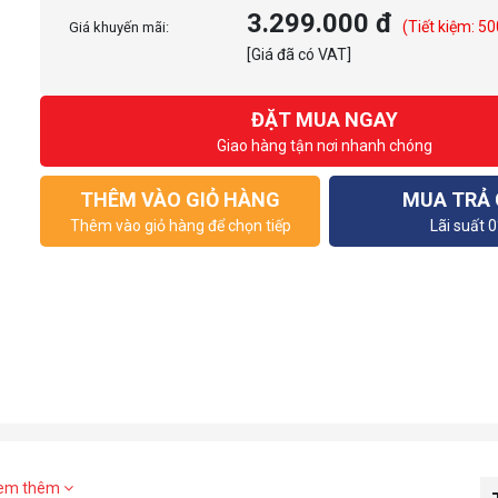
3.299.000 đ
(Tiết kiệm: 50
Giá khuyến mãi:
[Giá đã có VAT]
ĐẶT MUA NGAY
Giao hàng tận nơi nhanh chóng
THÊM VÀO GIỎ HÀNG
MUA TRẢ
Thêm vào giỏ hàng để chọn tiếp
Lãi suất 
em thêm