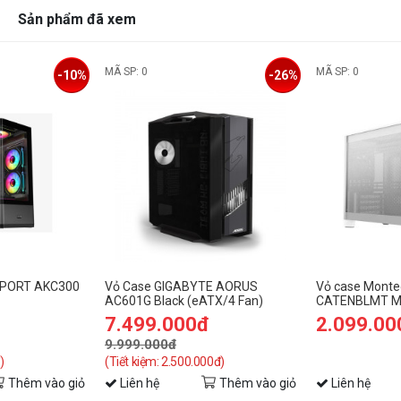
Sản phẩm đã xem
MÃ SP: 0
MÃ SP: 0
-10%
-26%
SPORT AKC300
Vỏ Case GIGABYTE AORUS
Vỏ case Monte
AC601G Black (eATX/4 Fan)
CATENBLMT MA
7.499.000đ
2.099.00
9.999.000đ
)
(Tiết kiệm: 2.500.000đ)
Thêm vào giỏ
Liên hệ
Thêm vào giỏ
Liên hệ