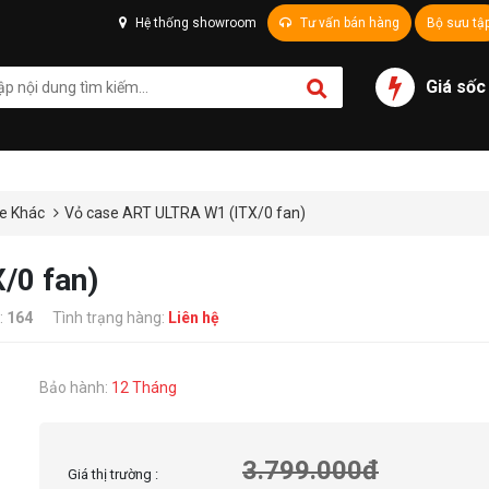
Hệ thống showroom
Tư vấn bán hàng
Bộ sưu tậ
Giá sốc
e Khác
Vỏ case ART ULTRA W1 (ITX/0 fan)
/0 fan)
:
164
Tình trạng hàng:
Liên hệ
Bảo hành:
12 Tháng
3.799.000đ
Giá thị trường :