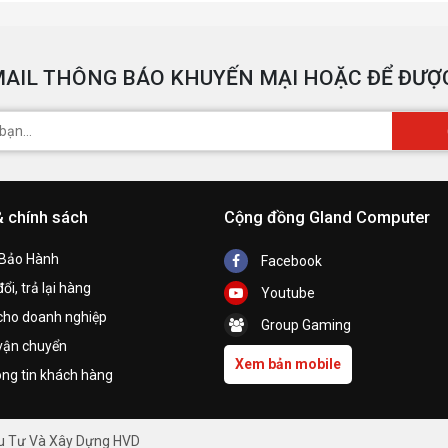
AIL THÔNG BÁO KHUYẾN MẠI HOẶC ĐỂ ĐƯỢC
& chính sách
Cộng đồng Gland Computer
 Bảo Hành
Facebook
ổi, trả lại hàng
Youtube
cho doanh nghiệp
Group Gaming
vận chuyển
Xem bản mobile
ng tin khách hàng
ầu Tư Và Xây Dựng HVD