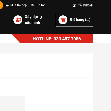
p
Mua trả góp
Tin tức
TÀI KHOẢN
Xây dựng
Giỏ hàng (
...
)
cấu hình
HOTLINE: 033.457.7086