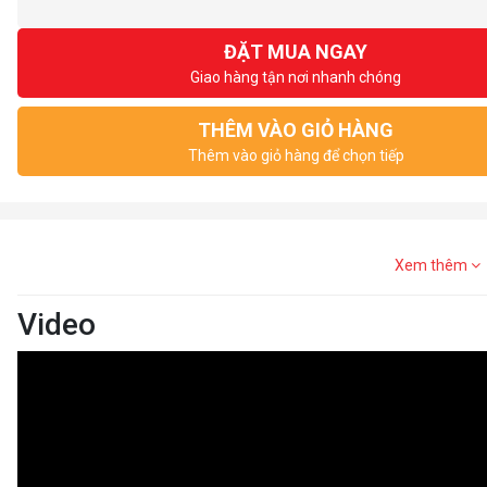
ĐẶT MUA NGAY
Giao hàng tận nơi nhanh chóng
THÊM VÀO GIỎ HÀNG
Thêm vào giỏ hàng để chọn tiếp
Xem thêm
Video