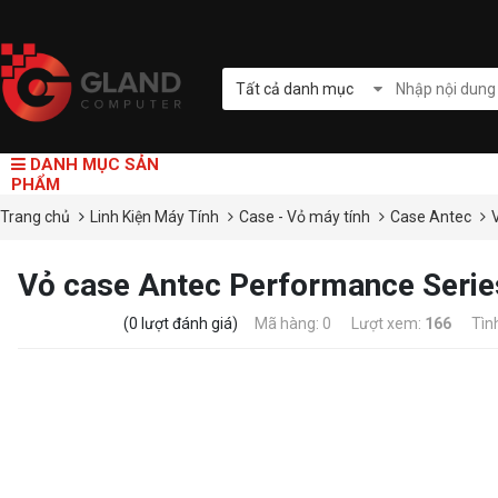
Tất cả danh mục
DANH MỤC SẢN
PHẨM
Trang chủ
Linh Kiện Máy Tính
Case - Vỏ máy tính
Case Antec
Vỏ case Antec Performance Serie
(0 lượt đánh giá)
Mã hàng: 0
Lượt xem:
166
Tìn