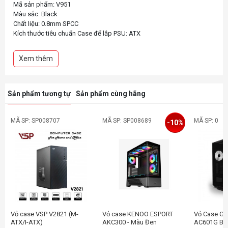
Mã sản phẩm: V951
Màu sắc: Black
Chất liệu: 0.8mm SPCC
Kích thước tiêu chuẩn Case để lắp PSU: ATX
Khe cắm HDD & SSD:HDD x2 SSD x2 Hoặc HDD x1 SSD x3
Quạt tản nhiệt:
Xem thêm
_Trên: 3 quạt 12CM hoặc 1 bộ tản nhiệt nước 360
_Bo mạch chủ: 2 quạt 12CM hoặc 2 bộ tản nhiệt nước 14CM hoặc 1
bộ tản nhiệt nước 240 hoặc 1 bộ tản nhiệt nước 280
_Dưới: 3 quạt 12CM hoặc 1 bộ tản nhiệt nước 240
Sản phẩm tương tự
Sản phẩm cùng hãng
_Phía sau: 1 quạt 12CM hoặc 1 bộ tản nhiệt nước 120
Chiều cao tản nhiệt CPU tối đa: 160MM
Chiều dài thẻ VGA tối đa: 415MM
MÃ SP: SP008707
MÃ SP: SP008689
MÃ SP: 0
-10%
Hỗ trợ bo mạch chủ: ITX/MICRO ATX
Kích thước vỏ case: L426*W285X*H368 MM
Vỏ case VSP V2821 (M-
Vỏ case KENOO ESPORT
Vỏ Case G
ATX/I-ATX)
AKC300 - Màu Đen
AC601G Bla