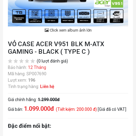
Click xem album ảnh lớn
VỎ CASE ACER V951 BLK M-ATX
GAMING - BLACK ( TYPE C )
(0 lượt đánh giá)
Bảo hành:
12 Tháng
Mã hàng: SP007690
Lượt xem:
196
Tình trạng hàng:
Liên hệ
Giá chính hãng:
1.299.000đ
1.099.000đ
Giá bán:
(Tiết kiệm: 200.000 đ)
[Giá đã có VAT]
Đặc điểm nổi bật: