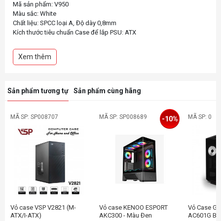
Mã sản phẩm: V950
Màu sắc: White
Chất liệu: SPCC loại A, Độ dày 0,8mm
Kích thước tiêu chuẩn Case để lắp PSU: ATX
Khe cắm HDD & SDD: HDD x2 ; SSD x3
Thiết bị kết nối ngoại vi I/O: Type C x1 ; USB3.0 x1 ; USB2.0 x1 ; HD
Xem thêm
audio
Quạt tản nhiệt
_Tản nhiệt nước trên cùng 120mm x3 hoặc 360mm;
_Bo mạch chủ 120mm x3 hoặc 140mm x2 hoặc 240/280mm tản nhiệt
Sản phẩm tương tự
Sản phẩm cùng hãng
nước;
_Tản nhiệt nước dưới cùng 120mm x3 hoặc 360mm; Phía sau 120mm
x1;
MÃ SP: SP008707
MÃ SP: SP008689
MÃ SP: 0
-10%
Chiều cao tản nhiệt CPU tối đa: 160MM
Chiều dài thẻ VGA tối đa: 410MM
Hỗ trợ bo mạch chủ: ATX/Micro ATX/ITX
Vỏ case VSP V2821 (M-
Vỏ case KENOO ESPORT
Vỏ Case G
ATX/I-ATX)
AKC300 - Màu Đen
AC601G Bla