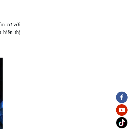
ím cơ với
 hiển thị