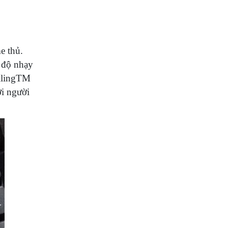
e thủ.
 độ nhạy
ollingTM
ởi người