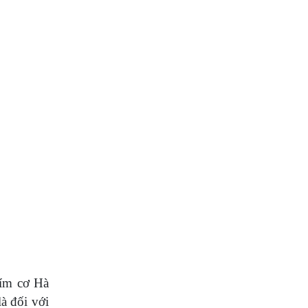
hím cơ Hà
à đối với