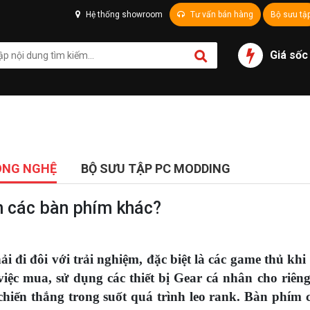
Hệ thống showroom
Tư vấn bán hàng
Bộ sưu tậ
Giá sốc
ÔNG NGHỆ
BỘ SƯU TẬP PC MODDING
n các bàn phím khác?
i đi đôi với trải nghiệm, đặc biệt là các game thủ khi
iệc mua, sử dụng các thiết bị Gear cá nhân cho riên
chiến thắng trong suốt quá trình leo rank. Bàn phím 