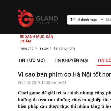
Tất cả danh mục
DANH MỤC SẢN
PHẨM
Trang chủ
Tin tức
Tin công nghệ
TIN TỨC MỚI
TIN KHUYẾN MẠI
TIN C
Vì sao bàn phím cơ Hà Nội tốt hơ
20-06-2019, 10:35 pm
81
Chơi game để giải trí là chính nhưng cũng phả
hướng đi trên con đường chuyên nghiệp thì v
biện pháp cần được thực thi nhằm tăng tỉ lệ 