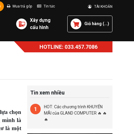
p
Mua trả góp
Tin tức
TÀI KHOẢN
Xây dựng
Giỏ hàng (
...
)
cấu hình
HOTLINE: 033.457.7086
Tin xem nhiều
HOT: Các chương trình KHUYẾN
1
 lựa chọn
MÃI của GLAND COMPUTER 🔥 🔥
g mình là
🔥
cơ là một