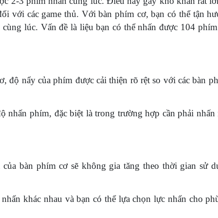
ợc 2-3 phím nhấn cùng lúc. Điều này gây khó khăn rất lớ
 đối với các game thủ. Với bàn phím cơ, bạn có thể tận h
ùng lúc. Vấn đề là liệu bạn có thể nhấn được 104 phím
, độ nẩy của phím được cải thiện rõ rệt so với các bàn p
ộ nhấn phím, đặc biệt là trong trường hợp cần phải nhấn 
 của bàn phím cơ sẽ không gia tăng theo thời gian sử d
c nhấn khác nhau và bạn có thể lựa chọn lực nhấn cho ph