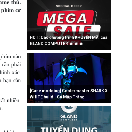
game thủ.
 phím cơ
HOT: Các chương trình KHUYẾN MÃI của
GLAND COMPUTER 🔥 🔥 🔥
 phím nào
 cần phải
hính xác.
à bạn cần
[Case modding] Coolermaster SHARK X
WHITE build - Cá Mập Trắng
ất nhiều.
n.