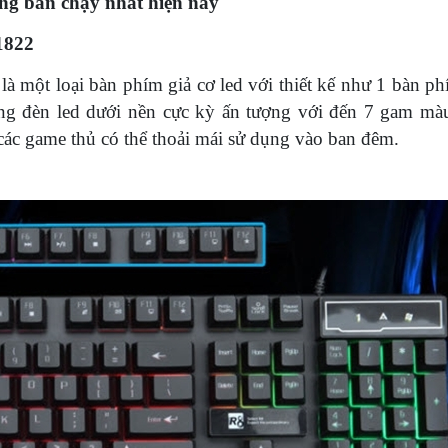
ang bán chạy nhất hiện nay
1822
một loại bàn phím giả cơ led với thiết kế như 1 bàn ph
ống đèn led dưới nền cực kỳ ấn tượng với đến 7 gam màu
các game thủ có thể thoải mái sử dụng vào ban đêm.