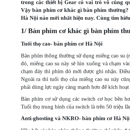
trong các thiết bị Gear có vai trò vô cùng 
Vậy bàn phím cơ khác gì bàn phím thường? 
Hà Nội nào mới nhất hiện nay. Cùng tìm hiể
1/ Bàn phím cơ khác gì bàn phím th
Tuổi thọ cao- bàn phím cơ Hà Nội
Bàn phím thông thường sử dụng miếng cao su (
đó, miếng cao su này sẽ lún xuống và chạm và
chạm đáy thì phím đó mới được ghi nhận. Điều n
Ngoài ra thì tuổi thọ của miếng cao su này cũ
phải dùng lực ngày càng mạnh hơn để kích hoạt
Bàn phím cơ sử dụng các switch cơ học bền hơ
Tuổi thọ trung bình của switch là trên 50 triệu 
Anti-ghosting và NKRO- bàn phím cơ Hà Nộ