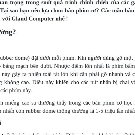
quan trọng trong suốt quá trình chinh chiến của các 
Tại sao bạn nên lựa chọn bàn phím cơ? Các mẫu bàn
u với Gland Computer nhé !
ường?
rubber dome) đặt dưới mỗi phím. Khi người dùng gõ một
o bảng mạch bên dưới. Nhược điểm lớn nhất là phím bấm
ày gây ra phiền toái rất lớn khi cần phải gõ nhanh và c
ng không cao. Điều này khiến cho các nút nhấn bị chai v
 các phím này.
n miếng cao su thường thấy trong các bàn phím cơ học r
lần nhấn còn rubber dome thông thường là 1-5 triệu lần nhấ
i