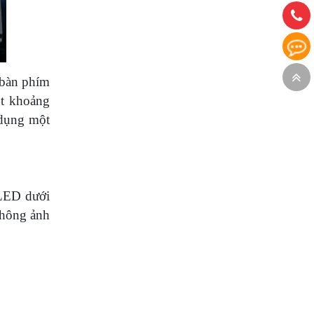
 bàn phím
ột khoảng
 dụng một
 LED dưới
không ảnh