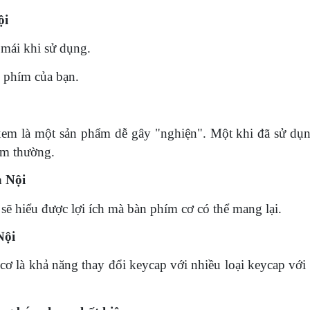
ội
 mái khi sử dụng.
õ phím của bạn.
m là một sản phẩm dễ gây "nghiện". Một khi đã sử dụn
ím thường.
à Nội
ì sẽ hiểu được lợi ích mà bàn phím cơ có thể mang lại.
Nội
ơ là khả năng thay đổi keycap với nhiều loại keycap với 