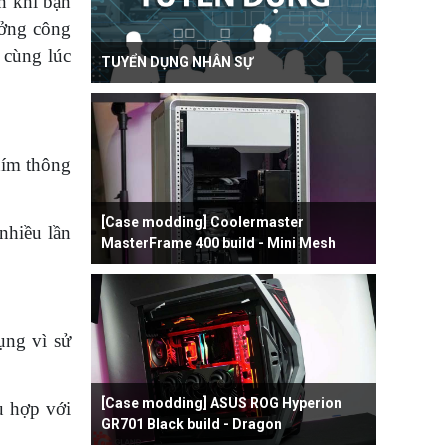
n khi bạn
ưởng công
 cùng lúc
TUYỂN DỤNG NHÂN SỰ
hím thông
[Case modding] Coolermaster
nhiều lần
MasterFrame 400 build - Mini Mesh
ụng vì sử
[Case modding] ASUS ROG Hyperion
ù hợp với
GR701 Black build - Dragon