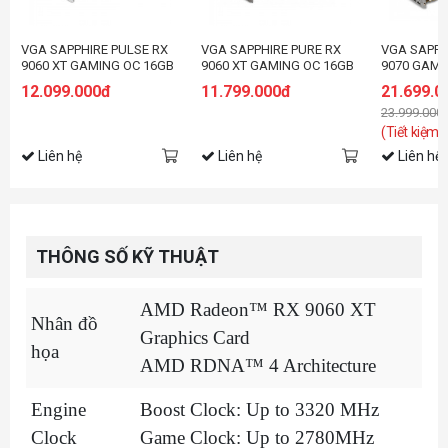
VGA SAPPHIRE PULSE RX
VGA SAPPHIRE PURE RX
VGA SAPPH
9060 XT GAMING OC 16GB
9060 XT GAMING OC 16GB
9070 GAMI
12.099.000đ
11.799.000đ
21.699.0
23.999.000
(Tiết kiệm:
Liên hệ
Liên hệ
Liên hệ
THÔNG SỐ KỸ THUẬT
AMD Radeon™ RX 9060 XT
Nhân đồ
Graphics Card
họa
AMD RDNA™ 4 Architecture
Engine
Boost Clock: Up to 3320 MHz
Clock
Game Clock: Up to 2780MHz