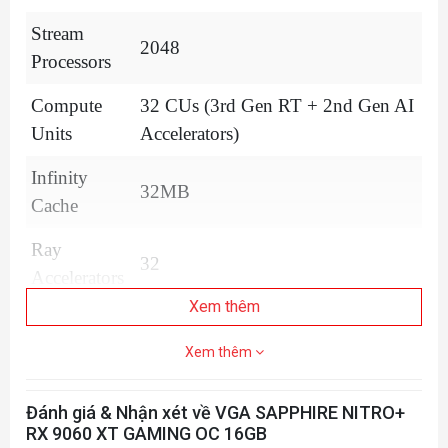
Stream
2048
Processors
Compute
32 CUs (3rd Gen RT + 2nd Gen AI
Units
Accelerators)
Infinity
32MB
Cache
Ray
32
Accelerators
Xem thêm
AI
64
Accelerator
Xem thêm
Memory
16GB/128 bit GDDR6
Đánh giá & Nhận xét về VGA SAPPHIRE NITRO+
Size/Bus
RX 9060 XT GAMING OC 16GB