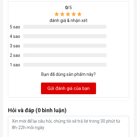
Memory
0
/5
20 Gbps Effective
Clock
đánh giá & nhận xét
Displays
Maximum 3 Displays
5 sao
4 sao
HDMI®: 7680 x 4320
Resolution
3 sao
DisplayPort™ 2.1a: 7680 x 4320
2 sao
Interface
PCI-Express 5.0 x16
1 sao
Bạn đã dùng sản phẩm này?
2x HDMI®
Output
1x DisplayPort™ 2.1a
Gửi đánh giá của bạn
Hỏi và đáp (0 bình luận)