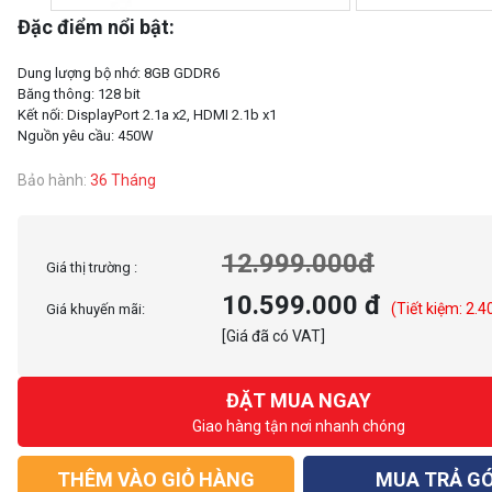
Đặc điểm nổi bật:
Dung lượng bộ nhớ: 8GB GDDR6
Băng thông: 128 bit
Kết nối: DisplayPort 2.1a x2, HDMI 2.1b x1
Bảo hành:
36 Tháng
12.999.000đ
Giá thị trường :
10.599.000 đ
(Tiết kiệm: 2.4
Giá khuyến mãi:
[Giá đã có VAT]
ĐẶT MUA NGAY
Giao hàng tận nơi nhanh chóng
THÊM VÀO GIỎ HÀNG
MUA TRẢ G