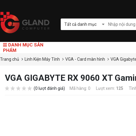
Tất cả danh mục
DANH MỤC SẢN
PHẨM
Trang chủ
Linh Kiện Máy Tính
VGA - Card màn hình
VGA Gigabyt
VGA GIGABYTE RX 9060 XT Gami
(0 lượt đánh giá)
Mã hàng: 0
Lượt xem:
125
Tìn