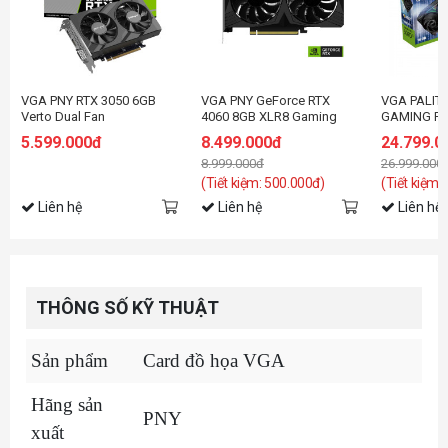
VGA PNY RTX 3050 6GB
VGA PNY GeForce RTX
VGA PALIT 
Verto Dual Fan
4060 8GB XLR8 Gaming
GAMING PR
VERTO Overclocked Dual
5.599.000đ
8.499.000đ
24.799.0
Fan (VCG40608DFXPB1-O)
8.999.000đ
26.999.000
(Tiết kiệm: 500.000đ)
(Tiết kiệm:
Liên hệ
Liên hệ
Liên hệ
THÔNG SỐ KỸ THUẬT
Sản phẩm
Card đồ họa VGA
Hãng sản
PNY
xuất