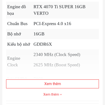
Engine đồ
RTX 4070 Ti SUPER 16GB
họa
VERTO
Chuẩn Bus
PCI-Express 4.0 x16
Bộ nhớ
16GB
Kiểu bộ nhớ
GDDR6X
2340 MHz (Clock Speed)
Engine
Clock
2625 MHz (Boost Speed)
Lõi CUDA
7168
Xem thêm
Memory
21Gbps
Xem thêm
Clock