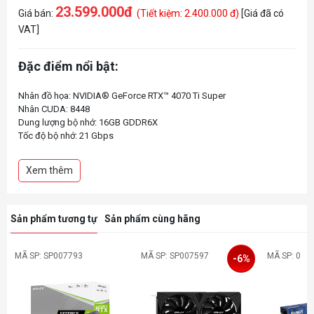
23.599.000đ
Giá bán:
(Tiết kiệm: 2.400.000 đ)
[Giá đã có
VAT]
Đặc điểm nổi bật:
Nhân đồ họa: NVIDIA® GeForce RTX™ 4070 Ti Super
Nhân CUDA: 8448
Dung lượng bộ nhớ: 16GB GDDR6X
Tốc độ bộ nhớ: 21 Gbps
Giao diện bộ nhớ: 256-bit
Xem thêm
Sản phẩm tương tự
Sản phẩm cùng hãng
MÃ SP: SP007793
MÃ SP: SP007597
MÃ SP: 0
-6%