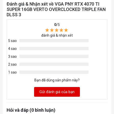
Giao diện bộ
Đánh giá & Nhận xét về VGA PNY RTX 4070 TI
192-bit
nhớ
SUPER 16GB VERTO OVERCLOCKED TRIPLE FAN
DLSS 3
Cổng giao
0
/5
3x DisplayPort 1.4, HDMI 2.1
tiếp
đánh giá & nhận xét
Hỗ trợ
5 sao
NVlink/
Không
4 sao
Crossfire
3 sao
Kích thước
12.01" x 4.7" x 2.4"; 3 slot
2 sao
1 sao
Công suất
Bạn đã dùng sản phẩm này?
nguồn yêu
Từ 220 W
cầu
Gửi đánh giá của bạn
Kết nối
16-pin (One 16-pin to Two 8-pin)
nguồn
Hỏi và đáp (0 bình luận)