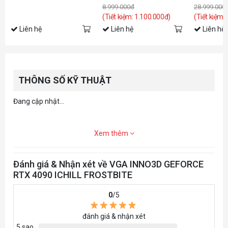
8.999.000đ
28.999.000
(Tiết kiệm: 1.100.000đ)
(Tiết kiệm:
Liên hệ
Liên hệ
Liên hệ
THÔNG SỐ KỸ THUẬT
Đang cập nhật...
Xem thêm
Đánh giá & Nhận xét về VGA INNO3D GEFORCE
RTX 4090 ICHILL FROSTBITE
0
/5
đánh giá & nhận xét
5 sao