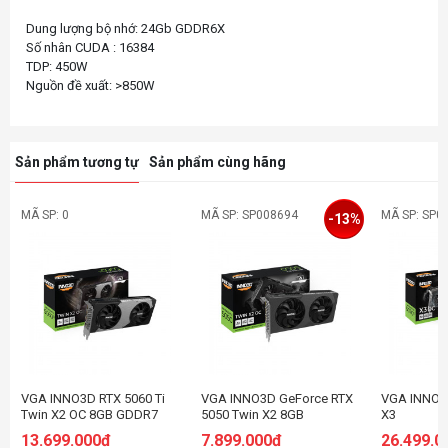
Dung lượng bộ nhớ: 24Gb GDDR6X
Số nhân CUDA : 16384
TDP: 450W
Sản phẩm tương tự
Sản phẩm cùng hãng
MÃ SP: 0
MÃ SP: SP008694
MÃ SP: SP0
-13%
VGA INNO3D RTX 5060 Ti
VGA INNO3D GeForce RTX
VGA INNO3D
Twin X2 OC 8GB GDDR7
5050 Twin X2 8GB
X3
13.699.000đ
7.899.000đ
26.499.0