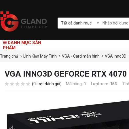
Tất cả danh mục
DANH MỤC SẢN
PHẨM
Trang chủ
Linh Kiện Máy Tính
VGA - Card màn hình
VGA Inno3D
VGA INNO3D GEFORCE RTX 4070 T
(0 lượt đánh giá)
Mã hàng: 0
Lượt xem:
153
Tìn