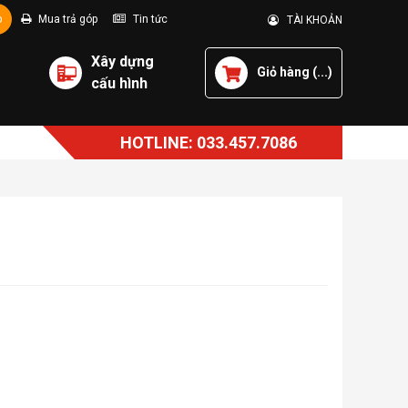
p
Mua trả góp
Tin tức
TÀI KHOẢN
Xây dựng
Giỏ hàng (
...
)
cấu hình
HOTLINE: 033.457.7086