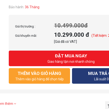
Bảo hành:
36 Tháng
10.499.000đ
Giá thị trường :
10.299.000 đ
(Tiết kiệm:
Giá khuyến mãi:
[Giá đã có VAT]
ĐẶT MUA NGAY
Giao hàng tận nơi nhanh chóng
THÊM VÀO GIỎ HÀNG
MUA TRẢ
Thêm vào giỏ hàng để chọn tiếp
Lãi suất 
em thêm