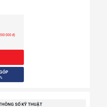
 200.000 đ)
 GÓP
0%
THÔNG SỐ KỸ THUẬT