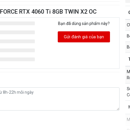
EFORCE RTX 4060 Ti 8GB TWIN X2 OC
Bạn đã dùng sản phẩm này?
C
B
Gửi đánh giá của bạn
B
M
R
S
C
M