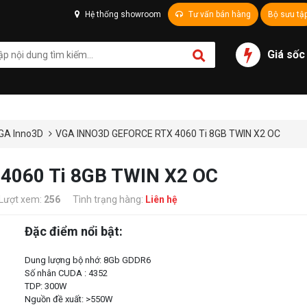
Hệ thống showroom
Tư vấn bán hàng
Bộ sưu tậ
Giá sốc
GA Inno3D
VGA INNO3D GEFORCE RTX 4060 Ti 8GB TWIN X2 OC
4060 Ti 8GB TWIN X2 OC
Lượt xem:
256
Tình trạng hàng:
Liên hệ
Đặc điểm nổi bật:
Dung lượng bộ nhớ: 8Gb GDDR6
Số nhân CUDA : 4352
TDP: 300W