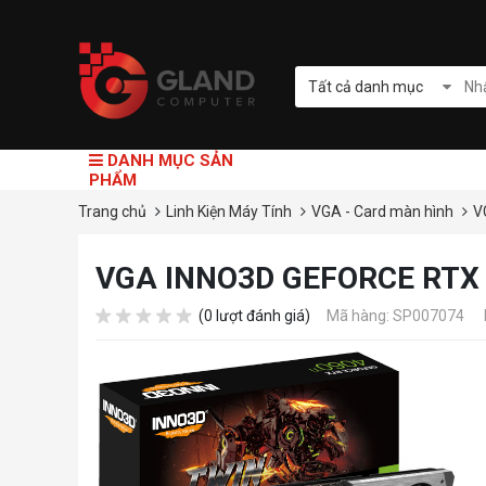
Tất cả danh mục
DANH MỤC SẢN
PHẨM
Trang chủ
Linh Kiện Máy Tính
VGA - Card màn hình
V
VGA INNO3D GEFORCE RTX 
(0 lượt đánh giá)
Mã hàng: SP007074