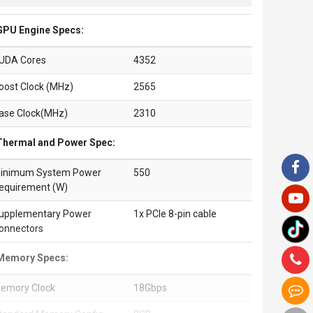
GPU Engine Specs:
UDA Cores
4352
oost Clock (MHz)
2565
ase Clock(MHz)
2310
Thermal and Power Spec:
inimum System Power
550
equirement (W)
upplementary Power
1x PCIe 8-pin cable
onnectors
Memory Specs:
emory Clock
18Gbps