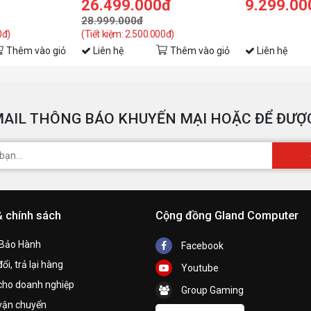
26.499.000đ
9.299.00
N
28.999.000đ
0đ)
(Tiết kiệm: 2.500.000đ)
N
Thêm vào giỏ
Liên hệ
Thêm vào giỏ
Liên hệ
N
B
AIL THÔNG BÁO KHUYẾN MẠI HOẶC ĐỂ ĐƯỢC
N
O
N
N
& chính sách
Cộng đồng Gland Computer
G
 Bảo Hành
Facebook
ổi, trả lại hàng
N
Youtube
cho doanh nghiệp
Group Gaming
N
vận chuyển