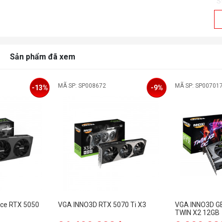
S
M
M
Sản phẩm đã xem
M
MÃ SP: SP008672
MÃ SP: SP00701
-13%
-9%
R
R
T
N
M
N
ce RTX 5050
VGA INNO3D RTX 5070 Ti X3
VGA INNO3D G
TWIN X2 12GB
P