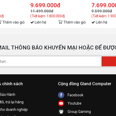
N5050WF2OC-
9.699.000đ
7.699.00
O
11.499.000đ
9.599.000đ
0đ)
(Tiết kiệm: 1.800.000đ)
(Tiết kiệm: 1.90
P
Thêm vào giỏ
Liên hệ
Thêm vào giỏ
Liên hệ
r
P
C
AIL THÔNG BÁO KHUYẾN MẠI HOẶC ĐỂ ĐƯỢC
O
A
& chính sách
Cộng đồng Gland Computer
 Bảo Hành
Facebook
ổi, trả lại hàng
Youtube
cho doanh nghiệp
Group Gaming