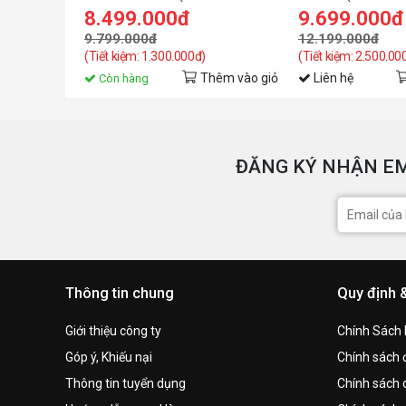
8GL) GDDR6
8GD)
8.499.000đ
9.699.000đ
9.799.000đ
12.199.000đ
(Tiết kiệm: 1.300.000đ)
(Tiết kiệm: 2.500.00
Thêm vào giỏ
Liên hệ
Còn hàng
ĐĂNG KÝ NHẬN EM
Thông tin chung
Quy định 
Giới thiệu công ty
Chính Sách
Góp ý, Khiếu nại
Chính sách đ
Thông tin tuyển dụng
Chính sách 