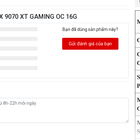
 RX 9070 XT GAMING OC 16G
Bạn đã dùng sản phẩm này?
C
Gửi đánh giá của bạn
C
C
S
P
C
S