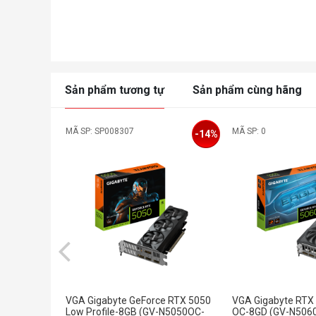
Sản phẩm tương tự
Sản phẩm cùng hãng
MÃ SP: SP008307
MÃ SP: 0
-14%
VGA Gigabyte GeForce RTX 5050
VGA Gigabyte RTX
Low Profile-8GB (GV-N5050OC-
OC-8GD (GV-N506