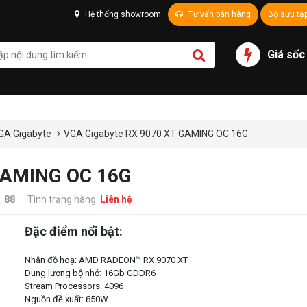
Hệ thống showroom
Tư vấn bán hàng
Bộ sưu tậ
Giá sốc
GA Gigabyte
VGA Gigabyte RX 9070 XT GAMING OC 16G
GAMING OC 16G
:
88
Tình trạng hàng:
Liên hệ
Đặc điểm nổi bật:
Nhân đồ hoạ: AMD RADEON™ RX 9070 XT
Dung lượng bộ nhớ: 16Gb GDDR6
Stream Processors: 4096