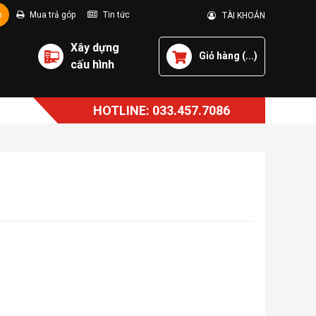
p
Mua trả góp
Tin tức
TÀI KHOẢN
Xây dựng
Giỏ hàng (
...
)
cấu hình
HOTLINE: 033.457.7086