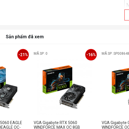
Sản phẩm đã xem
C
MÃ SP: 0
MÃ SP: SP00864
-21%
-16%
D
r
M
C
P
 5060 EAGLE
VGA Gigabyte RTX 5060
VGA Gigabyte 
0EAGLE OC-
WINDFORCE MAX OC 8GB
WINDFORCE OC
D