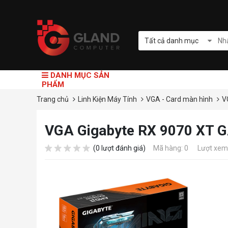
Tất cả danh mục
DANH MỤC SẢN
PHẨM
Trang chủ
Linh Kiện Máy Tính
VGA - Card màn hình
V
VGA Gigabyte RX 9070 XT 
(0 lượt đánh giá)
Mã hàng: 0
Lượt xem