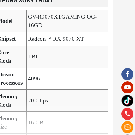
THÔNG SỐ KỸ THUẬT
GV-R9070XTGAMING OC-
Model
16GD
hipset
Radeon™ RX 9070 XT
ore
TBD
lock
tream
4096
rocessors
Memory
20 Gbps
lock
Memory
16 GB
ize