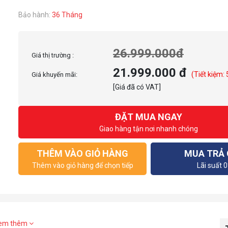
Bảo hành:
36 Tháng
26.999.000đ
Giá thị trường :
21.999.000 đ
(Tiết kiệm:
Giá khuyến mãi:
[Giá đã có VAT]
ĐẶT MUA NGAY
Giao hàng tận nơi nhanh chóng
THÊM VÀO GIỎ HÀNG
MUA TRẢ
Thêm vào giỏ hàng để chọn tiếp
Lãi suất 
em thêm