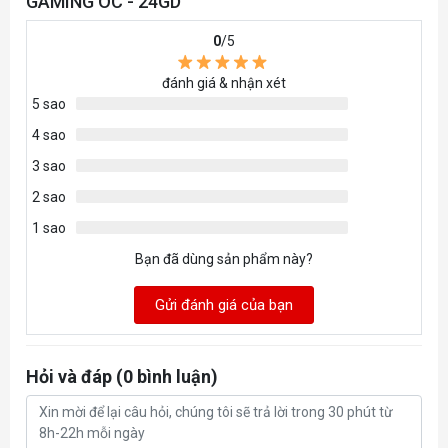
GAMING OC - 24GD
GDDR6X
Loại Bộ Nhớ
0
/5
12 Ultimate
Thư Viện Đồ Hoạ DirectX
đánh giá & nhận xét
5 sao
4.6
Thư Viện Đồ Hoạ OpenGL
4 sao
3 sao
HDMI 2.1 *1
HDMI
2 sao
4
1 sao
Số Màn Hình Hỗ Trợ
Bạn đã dùng sản phẩm này?
DisplayPort 1.4 *3
DisplayPort
Gửi đánh giá của bạn
7680x4320
Độ Phân Giải Tối Đa
Hỏi và đáp (0 bình luận)
Có
Hệ Thống Làm Mát
3 Fan
Công Suất Thiết Kế Nhiệt