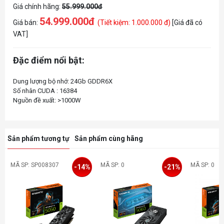
Giá chính hãng:
55.999.000đ
54.999.000đ
Giá bán:
(Tiết kiệm: 1.000.000 đ)
[Giá đã có
VAT]
Đặc điểm nổi bật:
Dung lượng bộ nhớ: 24Gb GDDR6X
Số nhân CUDA : 16384
Sản phẩm tương tự
Sản phẩm cùng hãng
MÃ SP: SP008307
MÃ SP: 0
MÃ SP: 0
-14%
-21%