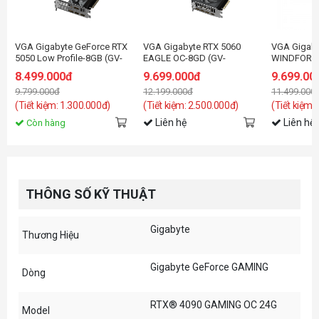
VGA Gigabyte GeForce RTX
VGA Gigabyte RTX 5060
VGA Gigaby
5050 Low Profile-8GB (GV-
EAGLE OC-8GD (GV-
WINDFORC
N5050OC-8GL) GDDR6
N5060EAGLE OC-8GD)
8.499.000đ
9.699.000đ
9.699.00
9.799.000đ
12.199.000đ
11.499.000
(Tiết kiệm: 1.300.000đ)
(Tiết kiệm: 2.500.000đ)
(Tiết kiệm:
Liên hệ
Liên hệ
Còn hàng
THÔNG SỐ KỸ THUẬT
Gigabyte
Thương Hiệu
Gigabyte GeForce GAMING
Dòng
RTX® 4090 GAMING OC 24G
Model