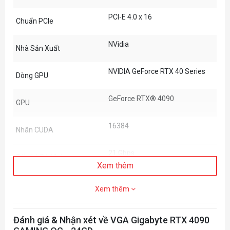
PCI-E 4.0 x 16
Chuẩn PCIe
NVidia
Nhà Sản Xuất
NVIDIA GeForce RTX 40 Series
Dòng GPU
GeForce RTX® 4090
GPU
16384
Nhân CUDA
21 Gbps
Tốc Độ Bộ Nhớ
Xem thêm
24 GB
Dung Lượng Bộ Nhớ
Xem thêm
384 bit
Giao Diện Bộ Nhớ
Đánh giá & Nhận xét về VGA Gigabyte RTX 4090