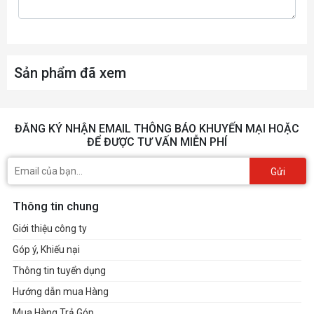
1000W
Nguồn Điện Khuyến Nghị
16 pin*1
Đầu Nối Nguồn
Sản phẩm đã xem
340mm
Chiều Dài Tối Đa
ĐĂNG KÝ NHẬN EMAIL THÔNG BÁO KHUYẾN MẠI HOẶC
340 x 150.2 x 75.2 mm
ĐỂ ĐƯỢC TƯ VẤN MIỄN PHÍ
Kích Thước
Gửi
Thông tin chung
Giới thiệu công ty
Góp ý, Khiếu nại
Thông tin tuyển dụng
Hướng dẫn mua Hàng
Mua Hàng Trả Góp