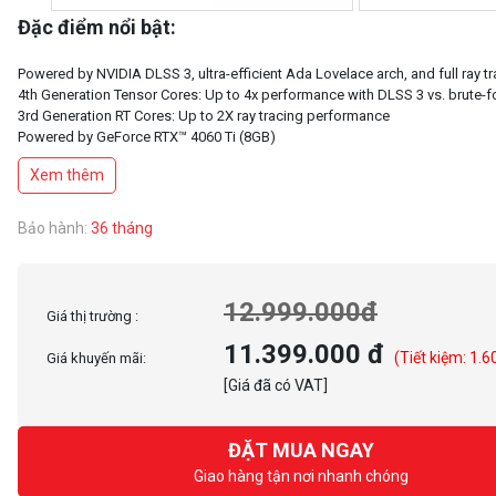
Đặc điểm nổi bật:
Powered by NVIDIA DLSS 3, ultra-efficient Ada Lovelace arch, and full ray t
4th Generation Tensor Cores: Up to 4x performance with DLSS 3 vs. brute-f
3rd Generation RT Cores: Up to 2X ray tracing performance
Powered by GeForce RTX™ 4060 Ti (8GB)
Integrated with 8GB GDDR6 128bit memory interface
Xem thêm
WINDFORCE cooling system
Protection back plate
CORE CLOCK
Bảo hành:
36 tháng
12.999.000đ
Giá thị trường :
11.399.000 đ
(Tiết kiệm: 1.6
Giá khuyến mãi:
[Giá đã có VAT]
ĐẶT MUA NGAY
Giao hàng tận nơi nhanh chóng