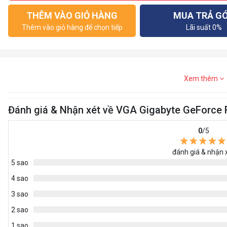
THÊM VÀO GIỎ HÀNG
MUA TRẢ G
Thêm vào giỏ hàng để chọn tiếp
Lãi suất 0%
Xem thêm
Đánh giá & Nhận xét về VGA Gigabyte GeForc
0
/5
đánh giá & nhận 
5 sao
4 sao
3 sao
2 sao
1 sao