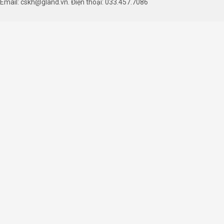
Email: cskh@gland.vn. Điện thoại: 033.457.7086