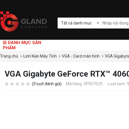
Tất cả danh mục
DANH MỤC SẢN
PHẨM
Trang chủ
Linh Kiện Máy Tính
VGA - Card màn hình
VGA Gigabyt
VGA Gigabyte GeForce RTX™ 406
(0 lượt đánh giá)
Mã hàng: SP007029
Lượt xem:
1