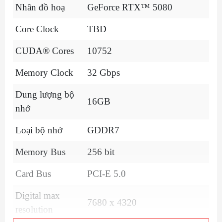
Nhân đồ hoạ
GeForce RTX™ 5080
Core Clock
TBD
CUDA® Cores
10752
Memory Clock
32 Gbps
Dung lượng bộ
16GB
nhớ
Loại bộ nhớ
GDDR7
Memory Bus
256 bit
Card Bus
PCI-E 5.0
Digital max
7680 x 4320
resolution