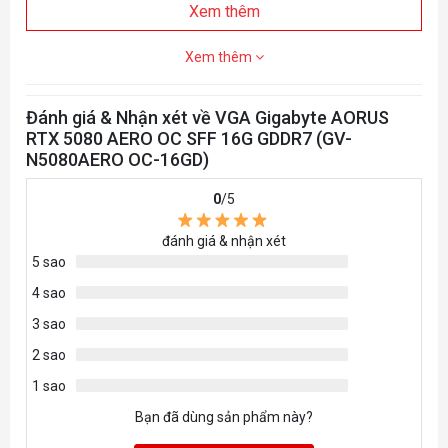
Xem thêm
Multi-view
4
Xem thêm
Card size
L=360 W=150 H=75 mm
PCB Form
ATX
Đánh giá & Nhận xét về VGA Gigabyte AORUS
RTX 5080 AERO OC SFF 16G GDDR7 (GV-
DirectX
DirectX 12 API
N5080AERO OC-16GD)
OpenGL
OpenGL 4.6
0
/5
Recommended
đánh giá & nhận xét
850W
5 sao
PSU
4 sao
Power
16 pin*1
3 sao
Connectors
2 sao
DisplayPort 2.1a x3
1 sao
Output
HDMI 2.1b x1
Bạn đã dùng sản phẩm này?