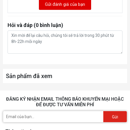
1. VGA manual
Gửi đánh giá của bạn
2. Warranty notice
3. 1x 12V-2x6 to 3x PCIe 8pin
Accessories
Hỏi và đáp (0 bình luận)
adapter
4. AORUS identity stickers
5. Versatile VGA holder
Sản phẩm đã xem
ĐĂNG KÝ NHẬN EMAIL THÔNG BÁO KHUYẾN MẠI HOẶC
ĐỂ ĐƯỢC TƯ VẤN MIỄN PHÍ
Gửi