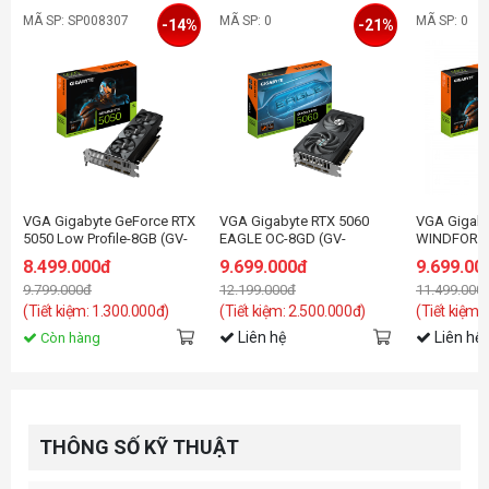
MÃ SP: SP008307
MÃ SP: 0
MÃ SP: 0
-14%
-21%
VGA Gigabyte GeForce RTX
VGA Gigabyte RTX 5060
VGA Gigaby
5050 Low Profile-8GB (GV-
EAGLE OC-8GD (GV-
WINDFORC
N5050OC-8GL) GDDR6
N5060EAGLE OC-8GD)
8.499.000đ
9.699.000đ
9.699.00
9.799.000đ
12.199.000đ
11.499.000
(Tiết kiệm: 1.300.000đ)
(Tiết kiệm: 2.500.000đ)
(Tiết kiệm:
Liên hệ
Liên hệ
Còn hàng
THÔNG SỐ KỸ THUẬT