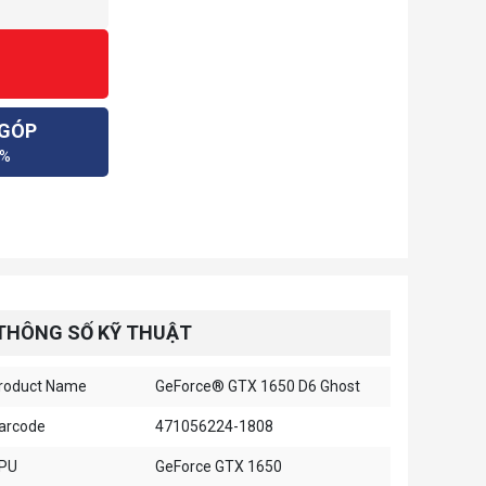
 GÓP
0%
THÔNG SỐ KỸ THUẬT
roduct Name
GeForce® GTX 1650 D6 Ghost
arcode
471056224-1808
PU
GeForce GTX 1650