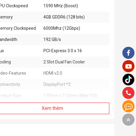
PU Clockspeed
1590 MHz (Boost)
emory
4GB GDDR6 (128 bits)
emory Clockspeed
6000Mhz (12Gbps)
andwidth
192 GB/s
us
PCI-Express 3.0 x 16
ooling
2 Slot Dual Fan Cooler
ideo-Features
HDMI v2.0
onnectivity
DisplayPort *2
roduct Size
170mm x 112mm (Mini-ITX)
ower Connector
6-pin
Xem thêm
/N
NE6165001BG1-1175D