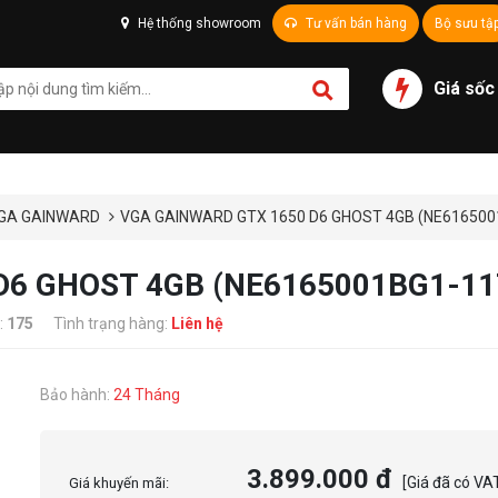
Hệ thống showroom
Tư vấn bán hàng
Bộ sưu tậ
Giá sốc
GA GAINWARD
VGA GAINWARD GTX 1650 D6 GHOST 4GB (NE616500
D6 GHOST 4GB (NE6165001BG1-11
:
175
Tình trạng hàng:
Liên hệ
Bảo hành:
24 Tháng
3.899.000 đ
[Giá đã có VA
Giá khuyến mãi: