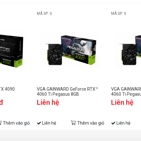
MÃ SP: 0
MÃ SP: 0
X 4090
VGA GAINWARD GeForce RTX™
VGA GAINWARD
4060 Ti Pegasus 8GB
4060 Ti Pegas
đ
Liên hệ
Liên hệ
Thêm vào giỏ
Liên hệ
Thêm vào giỏ
Liên hệ