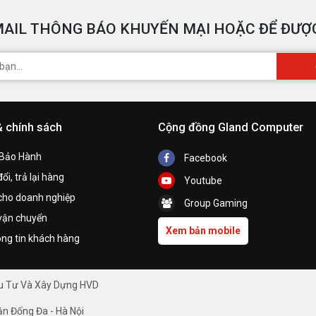
AIL THÔNG BÁO KHUYẾN MẠI HOẶC ĐỂ ĐƯỢC
& chính sách
Cộng đồng Gland Computer
 Bảo Hành
Facebook
ổi, trả lại hàng
Youtube
cho doanh nghiệp
Group Gaming
vận chuyển
Xem bản mobile
ng tin khách hàng
ầu Tư Và Xây Dựng HVD
ận Đống Đa - Hà Nội