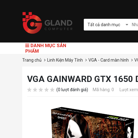
Tất cả danh mục
DANH MỤC SẢN
PHẨM
Trang chủ
Linh Kiện Máy Tính
VGA - Card màn hình
V
VGA GAINWARD GTX 1650 
(0 lượt đánh giá)
Mã hàng: 0
Lượt xem