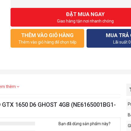
ĐẶT MUA NGAY
Giao hàng tận nơi nhanh chóng
THÊM VÀO GIỎ HÀNG
MUA TRẢ
Thêm vào giỏ hàng để chọn tiếp
Lãi suất 
em thêm
D GTX 1650 D6 GHOST 4GB (NE6165001BG1-
P
B
Bạn đã dùng sản phẩm này?
G