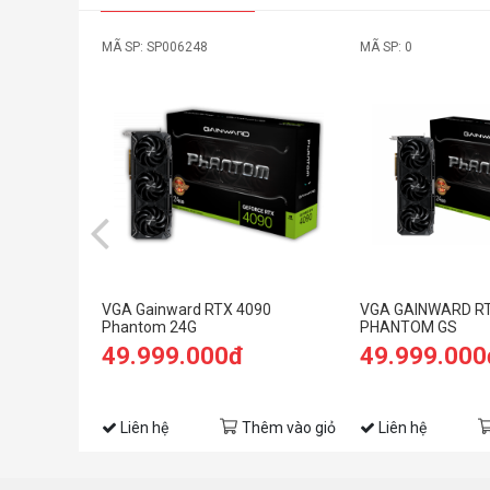
MÃ SP: SP006248
MÃ SP: 0
VGA Gainward RTX 4090
VGA GAINWARD RT
Phantom 24G
PHANTOM GS
49.999.000đ
49.999.000
Liên hệ
Thêm vào giỏ
Liên hệ