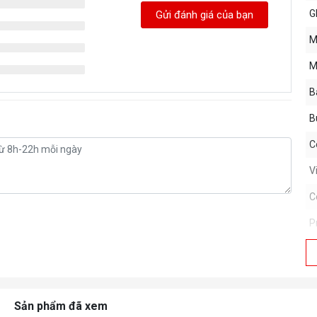
G
Gửi đánh giá của bạn
M
M
B
B
C
V
C
P
P
P
Sản phẩm đã xem