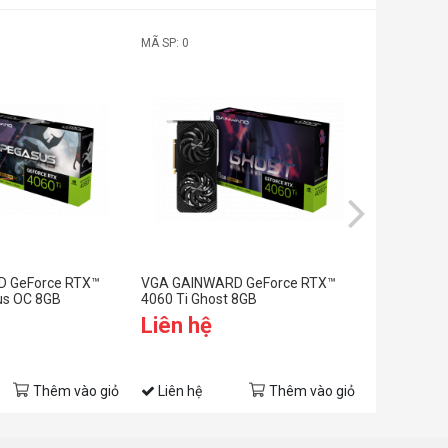
MÃ SP: 0
MÃ SP: 0
 GeForce RTX™
VGA GAINWARD GeForce RTX™
VGA GAINW
us OC 8GB
4060 Ti Ghost 8GB
4060 Ti Gh
Liên hệ
Liên hệ
Thêm vào giỏ
Liên hệ
Thêm vào giỏ
Liên hệ