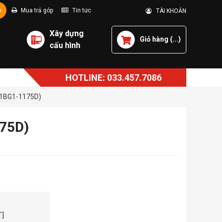
p
Mua trả góp
Tin tức
TÀI KHOẢN
Xây dựng
Giỏ hàng (
...
)
cấu hình
HOTLINE: 033.457.7086
1BG1-1175D)
75D)
T]