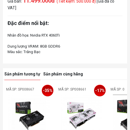
11.499.000đ
Giá bán:
(Tiết kiệm: 500.000 đ)
[Giá đã có
VAT]
Đặc điểm nổi bật:
Nhân đồ họa: Nvidia RTX 4060Ti
Dung lượng VRAM: 8GB GDDR6
Sản phẩm tương tự
Sản phẩm cùng hãng
MÃ SP: SP008667
MÃ SP: SP008661
MÃ SP: 0
-35%
-17%