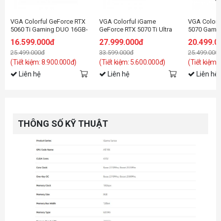
VGA Colorful GeForce RTX
VGA Colorful iGame
VGA Colorf
5060 Ti Gaming DUO 16GB-
GeForce RTX 5070 Ti Ultra
5070 Gami
V
W OC 16GB-V
16.599.000đ
27.999.000đ
20.499.0
25.499.000đ
33.599.000đ
25.499.000
(Tiết kiệm: 8.900.000đ)
(Tiết kiệm: 5.600.000đ)
(Tiết kiệm:
Liên hệ
Liên hệ
Liên hệ
THÔNG SỐ KỸ THUẬT