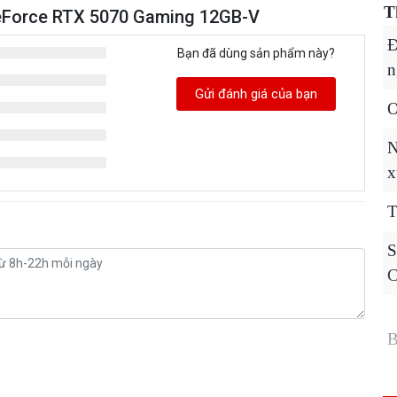
T
GeForce RTX 5070 Gaming 12GB-V
Đ
Bạn đã dùng sản phẩm này?
n
Gửi đánh giá của bạn
O
N
x
T
S
B