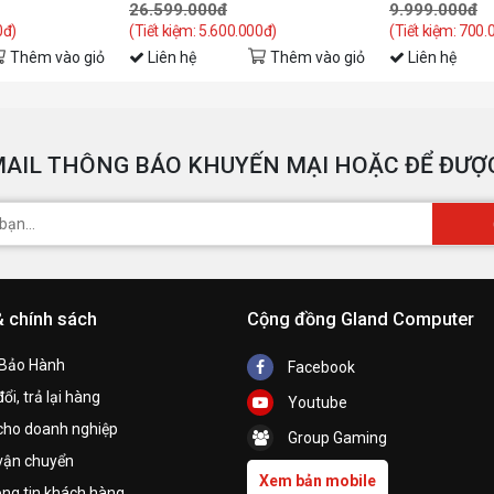
26.599.000đ
9.999.000đ
0đ)
(Tiết kiệm: 5.600.000đ)
(Tiết kiệm: 700.
T
Thêm vào giỏ
Liên hệ
Thêm vào giỏ
Liên hệ
N
T
AIL THÔNG BÁO KHUYẾN MẠI HOẶC ĐỂ ĐƯỢC
p
B
T
& chính sách
Cộng đồng Gland Computer
 Bảo Hành
Facebook
ổi, trả lại hàng
Youtube
cho doanh nghiệp
Group Gaming
vận chuyển
Xem bản mobile
ng tin khách hàng