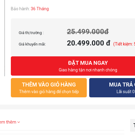
Bảo hành:
36 Tháng
25.499.000đ
Giá thị trường :
20.499.000 đ
(Tiết kiệm:
Giá khuyến mãi:
ĐẶT MUA NGAY
Giao hàng tận nơi nhanh chóng
THÊM VÀO GIỎ HÀNG
MUA TRẢ
Thêm vào giỏ hàng để chọn tiếp
Lãi suất 
em thêm