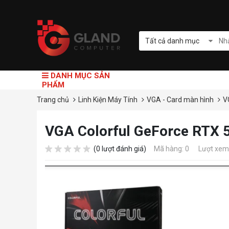
Tất cả danh mục
DANH MỤC SẢN
PHẨM
Trang chủ
Linh Kiện Máy Tính
VGA - Card màn hình
V
VGA Colorful GeForce RTX
(0 lượt đánh giá)
Mã hàng: 0
Lượt xem