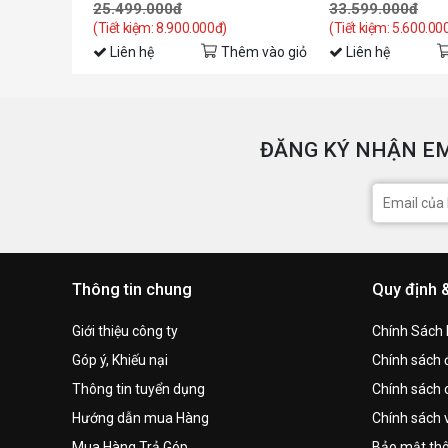
25.499.000đ
33.599.000đ
(Tiết kiệm: 8.900.000đ)
(Tiết kiệm: 5.600.00
Liên hệ
Thêm vào giỏ
Liên hệ
ĐĂNG KÝ NHẬN EM
Thông tin chung
Quy định 
Giới thiệu công ty
Chính Sách
Góp ý, Khiếu nại
Chính sách đ
Thông tin tuyển dụng
Chính sách 
Hướng dẫn mua Hàng
Chính sách 
Mua Hàng Trả Góp
Bảo mật thô