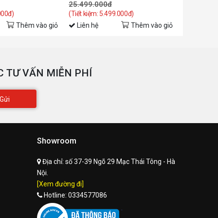
25.499.000đ
000đ)
(Tiết kiệm: 5.499.000đ)
hương hiệu
COLORFUL
Thêm vào giỏ
Liên hệ
Thêm vào giỏ
Liên hệ
gành hàng
Card màn hình
VGA COLORFUL GEFORCE
ên sản
 TƯ VẤN MIỄN PHÍ
RTX5070 GAMING 12GB-V |
hẩm
BH 36T
Gửi
ảo hành
36 tháng (3 năm)
ình trạng
Mới
Showroom
Địa chỉ:
số 37-39 Ngõ 29 Mạc Thái Tông - Hà
Nội.
[Xem đường đi]
Hotline:
0334577086