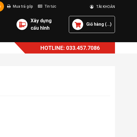
p
Mua trả góp
Tin tức
TÀI KHOẢN
Xây dựng
Giỏ hàng (
...
)
cấu hình
HOTLINE: 033.457.7086