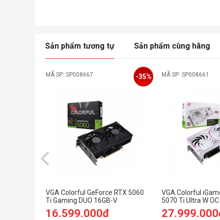
Sản phẩm tương tự
Sản phẩm cùng hãng
MÃ SP: SP008667
MÃ SP: SP008661
-35%
VGA Colorful GeForce RTX 5060
VGA Colorful iGam
Ti Gaming DUO 16GB-V
5070 Ti Ultra W O
16.599.000đ
27.999.000