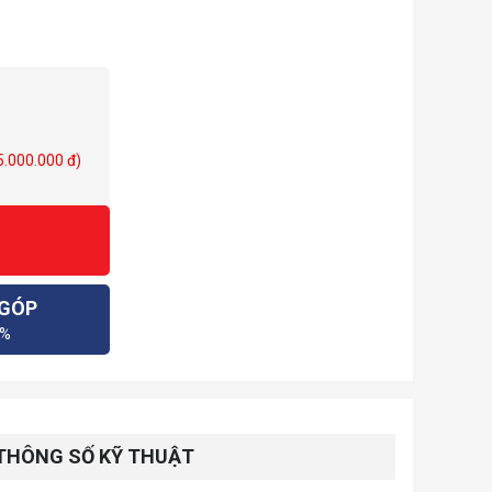
 5.000.000 đ)
 GÓP
0%
THÔNG SỐ KỸ THUẬT