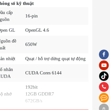
hông số kỹ thuật
ầu cấp
16-pin
guồn
pen GL
OpenGL 4.6
guồn đề
650W
uất
ản nhiệt
Quạt / hỗ trợ dừng quạt tự động
ố nhân
CUDA Cores 6144
CUDA
192bit
ộ nhớ
12GB GDDR7
672GB/s