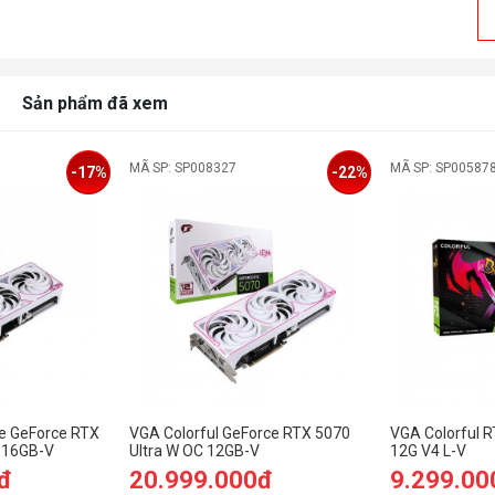
S
X
(
Sản phẩm đã xem
C
MÃ SP: SP008327
MÃ SP: SP00587
-17%
-22%
C
E
h
X
(
H
e GeForce RTX
VGA Colorful GeForce RTX 5070
VGA Colorful 
C 16GB-V
Ultra W OC 12GB-V
12G V4 L-V
K
đ
20.999.000đ
9.299.00
T