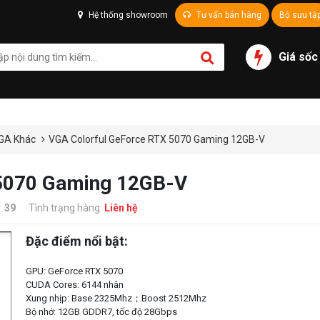
Hệ thống showroom
Tư vấn bán hàng
Bộ sưu tậ
Giá sốc
GA Khác
VGA Colorful GeForce RTX 5070 Gaming 12GB-V
 5070 Gaming 12GB-V
:
39
Tình trạng hàng:
Liên hệ
Đặc điểm nổi bật:
GPU: GeForce RTX 5070
CUDA Cores: 6144 nhân
Xung nhịp: Base 2325Mhz；Boost 2512Mhz