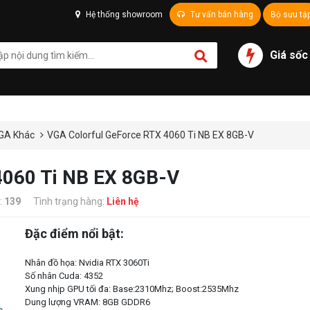
Hệ thống showroom
Tư vấn bán hàng
Bộ sưu tậ
Giá sốc
GA Khác
VGA Colorful GeForce RTX 4060 Ti NB EX 8GB-V
4060 Ti NB EX 8GB-V
:
139
Tình trạng hàng:
Liên hệ
Đặc điểm nổi bật:
Nhân đồ họa: Nvidia RTX 3060Ti
Số nhân Cuda: 4352
Xung nhịp GPU tối đa: Base:2310Mhz; Boost:2535Mhz