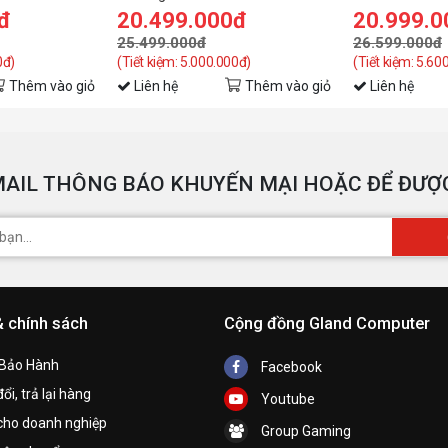
đ
20.499.000đ
20.999.0
25.499.000đ
26.599.000đ
0đ)
(Tiết kiệm: 5.000.000đ)
(Tiết kiệm: 5.60
Thêm vào giỏ
Liên hệ
Thêm vào giỏ
Liên hệ
AIL THÔNG BÁO KHUYẾN MẠI HOẶC ĐỂ ĐƯỢC
& chính sách
Cộng đồng Gland Computer
 Bảo Hành
Facebook
ổi, trả lại hàng
Youtube
cho doanh nghiệp
Group Gaming