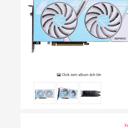
Click xem album ảnh lớn
X