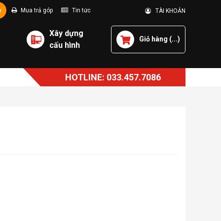
p
Mua trả góp
Tin tức
TÀI KHOẢN
Xây dựng
Giỏ hàng (
...
)
cấu hình
HOTLINE: 033.457.7086