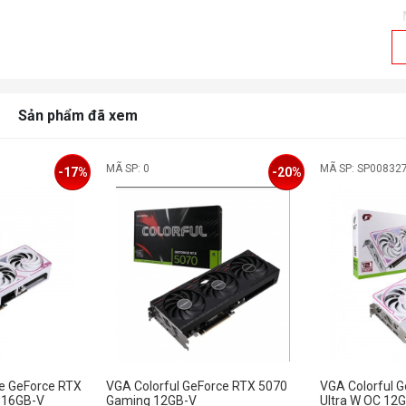
Sản phẩm đã xem
MÃ SP: 0
MÃ SP: SP00832
-17%
-20%
e GeForce RTX
VGA Colorful GeForce RTX 5070
VGA Colorful 
C 16GB-V
Gaming 12GB-V
Ultra W OC 12