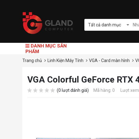
Tất cả danh mục
DANH MỤC SẢN
PHẨM
Trang chủ
Linh Kiện Máy Tính
VGA - Card màn hình
V
VGA Colorful GeForce RTX 
(0 lượt đánh giá)
Mã hàng: 0
Lượt xem