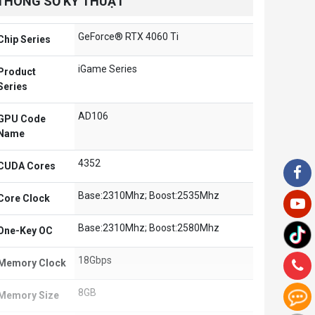
THÔNG SỐ KỸ THUẬT
GeForce® RTX 4060 Ti
Chip Series
iGame Series
Product
Series
AD106
GPU Code
Name
4352
CUDA Cores
Base:2310Mhz; Boost:2535Mhz
Core Clock
Base:2310Mhz; Boost:2580Mhz
One-Key OC
18Gbps
Memory Clock
8GB
Memory Size