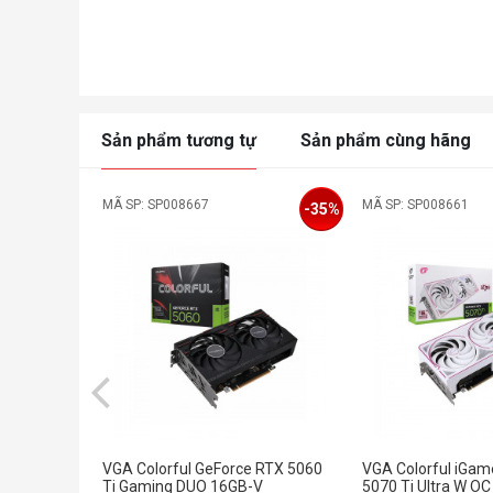
Sản phẩm tương tự
Sản phẩm cùng hãng
MÃ SP: SP008667
MÃ SP: SP008661
-35%
VGA Colorful GeForce RTX 5060
VGA Colorful iGam
Ti Gaming DUO 16GB-V
5070 Ti Ultra W O