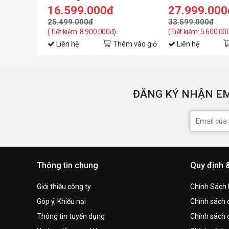
16.599.000đ
27.999.000
25.499.000đ
33.599.000đ
(Tiết kiệm: 8.900.000đ)
(Tiết kiệm: 5.600.00
Liên hệ
Thêm vào giỏ
Liên hệ
ĐĂNG KÝ NHẬN EM
Thông tin chung
Quy định 
Giới thiệu công ty
Chính Sách
Góp ý, Khiếu nại
Chính sách đ
Thông tin tuyển dụng
Chính sách 