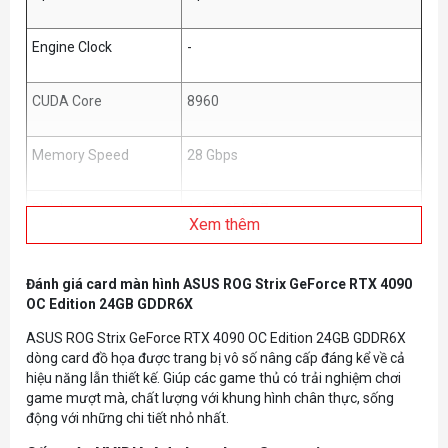
Engine Clock
-
CUDA Core
8960
Memory Speed
28 Gbps
Bộ nhớ
16GB GDDR7
Xem thêm
Độ phân giải
7680 x 4320
Đánh giá card màn hình ASUS ROG Strix GeForce RTX 4090
OC Edition 24GB GDDR6X
Memory Clock
256-bit
ASUS ROG Strix GeForce RTX 4090 OC Edition 24GB GDDR6X
dòng card đồ họa được trang bị vô số nâng cấp đáng kể về cả
Yes x 2 (Native HDMI 2.1b)
hiệu năng lẫn thiết kế. Giúp các game thủ có trải nghiệm chơi
Kết nối
Yes x 3 (Native DisplayPort 2.1a)
game mượt mà, chất lượng với khung hình chân thực, sống
HDCP Support Yes (2.3)
động với những chi tiết nhỏ nhất.