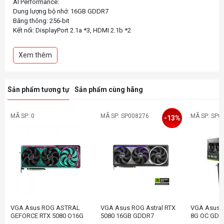
AI Performance:
Dung lượng bộ nhớ: 16GB GDDR7
Băng thông: 256-bit
Kết nối: DisplayPort 2.1a *3, HDMI 2.1b *2
Xem thêm
Sản phẩm tương tự
Sản phẩm cùng hãng
MÃ SP: 0
MÃ SP: SP008276
MÃ SP: SP0
-13%
VGA Asus ROG ASTRAL
VGA Asus ROG Astral RTX
VGA Asus 
GEFORCE RTX 5080 O16G
5080 16GB GDDR7
8G OC GDD
Hatsune Miku Edition
RTX5060-O