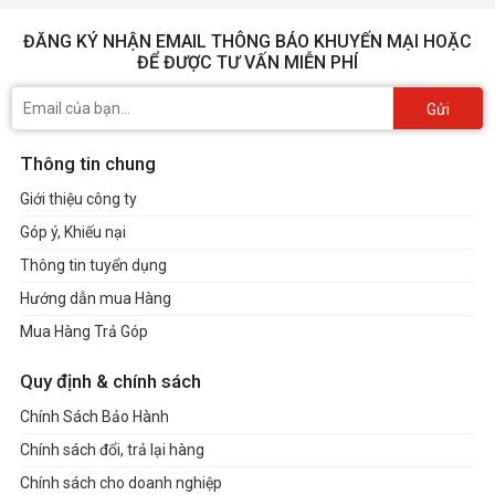
ĐĂNG KÝ NHẬN EMAIL THÔNG BÁO KHUYẾN MẠI HOẶC
ĐỂ ĐƯỢC TƯ VẤN MIỄN PHÍ
Quạt tản nhiệt công nghệ hướng trục (Axial-tech fans) giúp
luồng không khí mạnh hơn 23% so với thế hệ trước đó. Nhờ vào
Gửi
cải tiến này, Asus ROG Strix RTX 4090 OC Edition 24GB mát hơn
và cũng vì thế mà trở nên ổn định, bền và hiệu năng cao hơn.
Thông tin chung
Thiết kế độc đáo từng chi tiết được gia công tỉ mỉ
Giới thiệu công ty
Góp ý, Khiếu nại
Thông tin tuyển dụng
Dòng card đồ họa thuộc series RTX 4090 được ASUS trang bị
Hướng dẫn mua Hàng
một thiết kế vô cùng độc đáo và hầm hố. Thiết kế đậm chất
Mua Hàng Trả Góp
gaming được gia công vô cùng tỉ mỉ tạo nên vẻ đẹp ấn tượng
mà bạn không thể rời mắt.
Quy định & chính sách
Chính Sách Bảo Hành
Chính sách đổi, trả lại hàng
Chính sách cho doanh nghiệp
Kết hợp với đó là dãy đèn LED RGB giúp dòng VGA từ ASUS