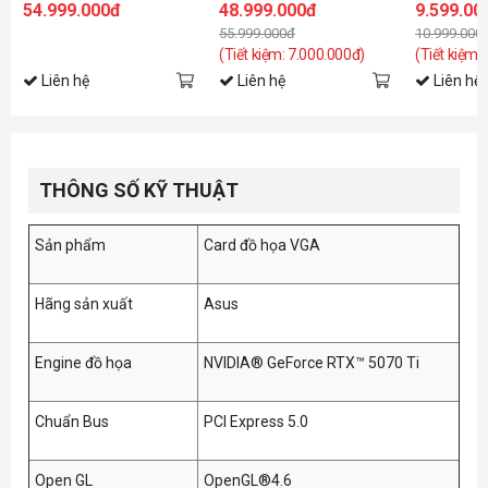
54.999.000đ
48.999.000đ
9.599.00
55.999.000đ
10.999.000
(Tiết kiệm: 7.000.000đ)
(Tiết kiệm:
Liên hệ
Liên hệ
Liên hệ
THÔNG SỐ KỸ THUẬT
Sản phẩm
Card đồ họa VGA
Hãng sản xuất
Asus
Engine đồ họa
NVIDIA® GeForce RTX™ 5070 Ti
Chuẩn Bus
PCI Express 5.0
Open GL
OpenGL®4.6