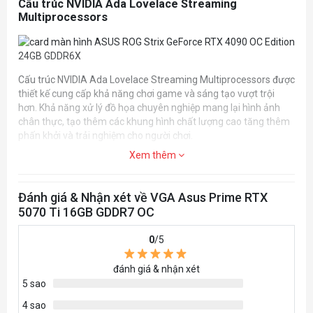
Cấu trúc NVIDIA Ada Lovelace Streaming
329 x 140 x 62.5 mm
Multiprocessors
Kích thước
12.95 x 5.51 x 2.46 inch
Slot
3.125 Slot
Cấu trúc NVIDIA Ada Lovelace Streaming Multiprocessors được
thiết kế cung cấp khả năng chơi game và sáng tạo vượt trội
Power Connectors
1 x 16-pin
hơn. Khả năng xử lý đồ họa chuyên nghiệp mang lại hình ảnh
chân thực, tạo thêm các khung hình chất lượng cao tăng thêm
phấn khởi và trải nghiệm cho người chơi.
Recommended PSU
850W
Xem thêm
Ngoài ra, ASUS ROG Strix RTX 4090 OC Edition 24GB GDDR6X
còn sở hữu khả năng ép xung nâng cao, tăng xung nhịp đáng kể
cho VGA giúp máy tính gaming của bạn vận hành nhanh hơn,
Đánh giá & Nhận xét về VGA Asus Prime RTX
từ đó nâng cao hiệu suất tổng thể.
5070 Ti 16GB GDDR7 OC
Lõi Tensor thế hệ thứ 4 tăng hiệu suất AI lên tới gấp
2 lần
0
/5
đánh giá & nhận xét
5 sao
ASUS ROG Strix RTX 4090 OC Edition 24GB GDDR6X trang bị lõi
4 sao