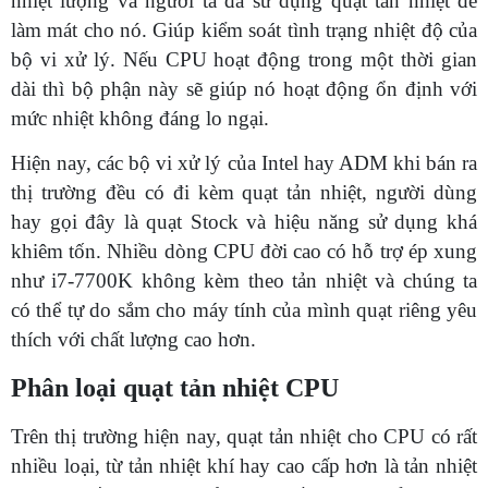
nhiệt lượng và người ta đã sử dụng quạt tản nhiệt để
làm mát cho nó. Giúp kiểm soát tình trạng nhiệt độ của
bộ vi xử lý. Nếu CPU hoạt động trong một thời gian
dài thì bộ phận này sẽ giúp nó hoạt động ổn định với
mức nhiệt không đáng lo ngại.
Hiện nay, các bộ vi xử lý của Intel hay ADM khi bán ra
thị trường đều có đi kèm quạt tản nhiệt, người dùng
hay gọi đây là quạt Stock và hiệu năng sử dụng khá
khiêm tốn. Nhiều dòng CPU đời cao có hỗ trợ ép xung
như i7-7700K không kèm theo tản nhiệt và chúng ta
có thể tự do sắm cho máy tính của mình quạt riêng yêu
thích với chất lượng cao hơn.
Phân loại quạt tản nhiệt CPU
Trên thị trường hiện nay, quạt tản nhiệt cho CPU có rất
nhiều loại, từ tản nhiệt khí hay cao cấp hơn là tản nhiệt