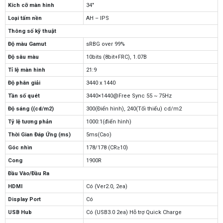
Kích cỡ màn hình
34″
Loại tấm nền
AH – IPS
Thông số kỹ thuật
Độ màu Gamut
sRBG over 99%
Độ sâu màu
10bits (8bit+FRC), 1.07B
Tỉ lệ màn hình
21:9
Độ phân giải
3440 x 1440
Tần số quét
3440×1440@Free Sync 55 ~ 75Hz
Độ sáng ((cd/m2)
300(Điển hình), 240(Tối thiểu) cd/m2
Tỷ lệ tương phản
1000:1(điển hình)
Thời Gian Đáp Ứng (ms)
5ms(Cao)
Góc nhìn
178/178 (CR≥10)
Cong
1900R
Đầu Vào/Đầu Ra
HDMI
Có (Ver2.0, 2ea)
Display Port
Có
USB Hub
Có (USB3.0 2ea) Hỗ trợ Quick Charge