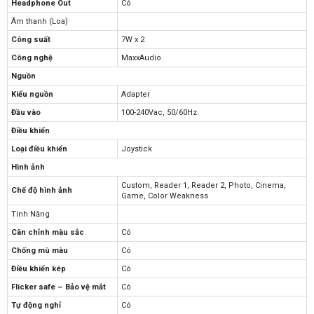
Headphone Out
Có
Âm thanh (Loa)
Công suất
7W x 2
Công nghệ
MaxxAudio
Nguồn
Kiểu nguồn
Adapter
Đầu vào
100-240Vac, 50/60Hz
Điều khiển
Loại điều khiển
Joystick
Hình ảnh
Custom, Reader 1, Reader 2, Photo, Cinema,
Chế độ hình ảnh
Game, Color Weakness
Tính Năng
Cân chỉnh màu sắc
Có
Chống mù màu
Có
Điều khiển kép
Có
Flicker safe – Bảo vệ mắt
Có
Tự động nghỉ
Có