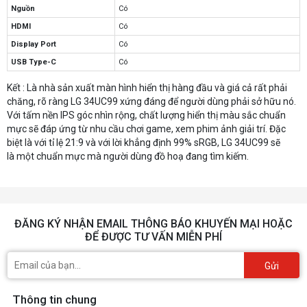
Nguồn
Có
HDMI
Có
Display Port
Có
USB Type-C
Có
Kết : Là nhà sản xuất màn hình hiển thị hàng đầu và giá cả rất phải
chăng, rõ ràng LG 34UC99 xứng đáng để người dùng phải sở hữu nó.
Với tấm nền IPS góc nhìn rộng, chất lượng hiển thị màu sắc chuẩn
mực sẽ đáp ứng từ nhu cầu chơi game, xem phim ảnh giải trí. Đặc
biệt là với tỉ lệ 21:9 và với lời khẳng định 99% sRGB, LG 34UC99 sẽ
là một chuẩn mực mà người dùng đồ hoạ đang tìm kiếm.
ĐĂNG KÝ NHẬN EMAIL THÔNG BÁO KHUYẾN MẠI HOẶC
ĐỂ ĐƯỢC TƯ VẤN MIỄN PHÍ
Gửi
Thông tin chung