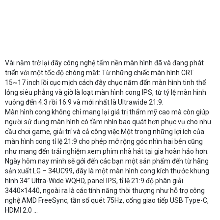
Vài năm trờ lại đây công nghệ tấm nền màn hình đã và đang phát
triển với một tốc độ chóng mặt: Từ những chiếc màn hình CRT
15~17 inch lồi cục mịch cách đây chục năm đến màn hình tinh thể
lỏng siêu phẳng và giờ là loạt màn hình cong IPS, từ tỷ lệ màn hình
vuông đến 4:3 rồi 16:9 và mới nhất là Ultrawide 21:9.
Màn hình cong không chỉ mang lại giá trị thẩm mỹ cao mà còn giúp
người sử dụng màn hình có tầm nhìn bao quát hơn phục vụ cho nhu
cầu chơi game, giải trí và cả công việc.Một trong những lợi ích của
màn hình cong tỉ lệ 21:9 cho phép mở rộng góc nhìn hai bên cũng
như mang đến trải nghiệm xem phim nhà hát tại gia hoàn hảo hơn.
Ngày hôm nay mình sẽ gởi đến các bạn một sản phẩm đến từ hãng
sản xuất LG – 34UC99, đây là một màn hình cong kích thước khung
hình 34” Ultra-Wide WQHD, panel IPS, tỉ lệ 21:9 độ phân giải
3440×1440, ngoài ra là các tính năng thời thượng như hỗ trợ công
nghệ AMD FreeSync, tần số quét 75Hz, cổng giao tiếp USB Type-C,
HDMI 2.0 …