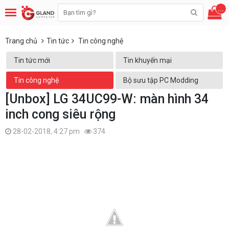
...
Trang chủ
Tin tức
Tin công nghệ
Tin tức mới
Tin khuyến mại
Tin công nghệ
Bộ sưu tập PC Modding
[Unbox] LG 34UC99-W: màn hình 34
inch cong siêu rộng
28-02-2018, 4:27 pm
374