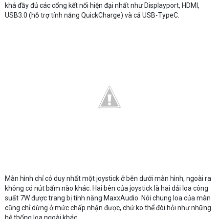
khá đầy đủ các cổng kết nối hiện đại nhất như Displayport, HDMI,
USB3.0 (hỗ trợ tính năng QuickCharge) và cả USB-TypeC.
Màn hình chỉ có duy nhất một joystick ở bên dưới màn hình, ngoài ra
không có nút bấm nào khác. Hai bên của joystick là hai dải loa công
suất 7W được trang bị tính năng MaxxAudio. Nói chung loa của màn
cũng chỉ dừng ở mức chấp nhận được, chứ ko thể đòi hỏi như những
hệ thống loa ngoài khác.