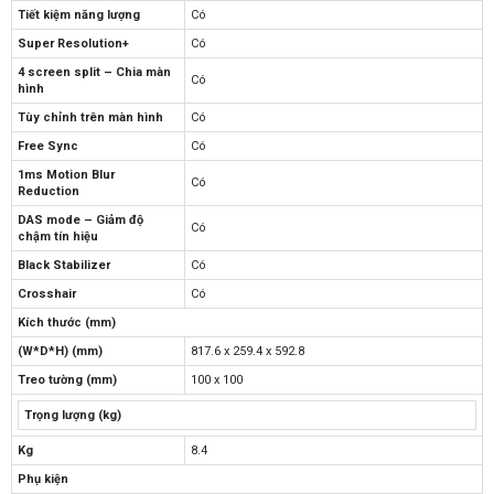
Tiết kiệm năng lượng
Có
Super Resolution+
Có
4 screen split – Chia màn
Có
hình
Tùy chỉnh trên màn hình
Có
Free Sync
Có
1ms Motion Blur
Có
Reduction
DAS mode – Giảm độ
Có
chậm tín hiệu
Black Stabilizer
Có
Crosshair
Có
Kích thước (mm)
(W*D*H) (mm)
817.6 x 259.4 x 592.8
Treo tường (mm)
100 x 100
Trọng lượng (kg)
Kg
8.4
Phụ kiện