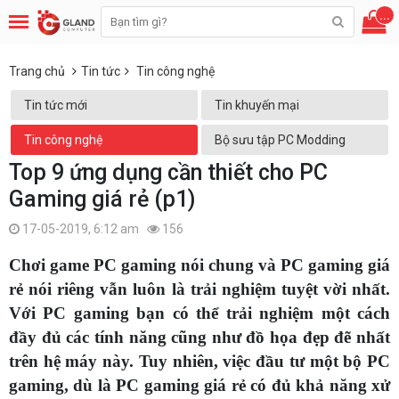
...
Trang chủ
Tin tức
Tin công nghệ
Tin tức mới
Tin khuyến mại
Tin công nghệ
Bộ sưu tập PC Modding
Top 9 ứng dụng cần thiết cho PC
Gaming giá rẻ (p1)
17-05-2019, 6:12 am
156
Chơi game PC gaming nói chung và PC gaming giá
rẻ nói riêng vẫn luôn là trải nghiệm tuyệt vời nhất.
Với PC gaming bạn có thể trải nghiệm một cách
đầy đủ các tính năng cũng như đồ họa đẹp đẽ nhất
trên hệ máy này. Tuy nhiên, việc đầu tư một bộ PC
gaming, dù là PC gaming giá rẻ có đủ khả năng xử