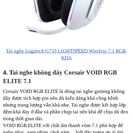
Tai nghe Logitech G733 LIGHTSPEED Wireless 7.1 RGB 
KDA
4. T
ai nghe không dây Corsair VOID RGB 
ELITE 7.1 
Corsair VOID RGB ELITE là dòng tai nghe gaming không 
dây được tích hợp pin nên dù kiểu dáng khá cồng kềnh 
nhưng trọng lượng vẫn khá nhẹ. Tai nghe được kết hợp lớp 
đệm khá dày ở đầu và phần chụp tai nên khá dễ chịu dù đeo 
trong thời gian dài. 
VOID RGB ELITE với chất âm thanh vòm 7.1 phù hợp để 
nghe nhạc, xem phim, chơi găm,... Với đặc trưng ưu ái dải 