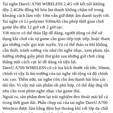
Tai nghe DareU A700 WIRELESS 2.4G với kết nối không 
dây 2.4GHz đồng bộ hóa âm thanh không chậm trễ trong 
khoảng cách làm việc 10m vẫn giữ được âm thanh tuyệt vời. 
Tai nghe có Li-polymer 930mAh cho phép thời gian chơi 
game lên đến 12 giờ với 2 giờ sạc.
Với micro có thể tháo lắp dễ dàng, người dùng có thể sử 
dụng khi chơi các tự game cần giao tiếp trực tiếp, hoặc tham 
gia những cuộc gọi trực tuyến. Và có thể tháo ra khi không 
cần thiết, tránh vướng víu như chỉ nghe nhạc, xem phim, tận 
hưởng những giây phút thư giãn sau những giờ chơi căng 
thẳng một cách cực kì dễ dàng và tiện lợi.
DareU A700 WIRELESS có củ loa kích thước rất lớn: 50mm, 
chính vì vậy là âm trường của tai nghe rất rộng và độ chính 
xác cao. Thêm nữa, tai nghe còn cho âm thanh hài hòa các 
dải tần. Vì vậy mà sản phẩm rất phù hợp, có thể đáp ứng tốt 
nhu cầu xem phim nghe nhạc của game thủ.
Ngoài ra, sản phẩm đem lại trải nghiệm đeo thoải mái kể cả 
trong thời gian dài. 
Phần chụp tai của tai nghe DareU A700 
Wireless được làm bằng đệm bọt thoáng khí với lớp da chất 