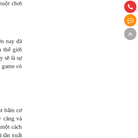
huột chơi
ền nay đã
 thế giới
 sẽ là sự
i game có
út bấm cơ
y căng và
 một cách
à tần xuất