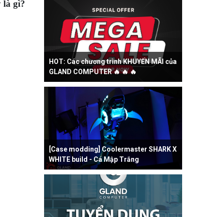
 là gì?
HOT: Các chương trình KHUYẾN MÃI của
GLAND COMPUTER 🔥 🔥 🔥
[Case modding] Coolermaster SHARK X
WHITE build - Cá Mập Trắng