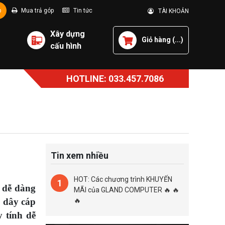
p
Mua trả góp
Tin tức
TÀI KHOẢN
Xây dựng
Giỏ hàng (
...
)
cấu hình
HOTLINE: 033.457.7086
Tin xem nhiều
HOT: Các chương trình KHUYẾN
1
 dễ dàng
MÃI của GLAND COMPUTER 🔥 🔥
ề dây cáp
🔥
y tính dễ