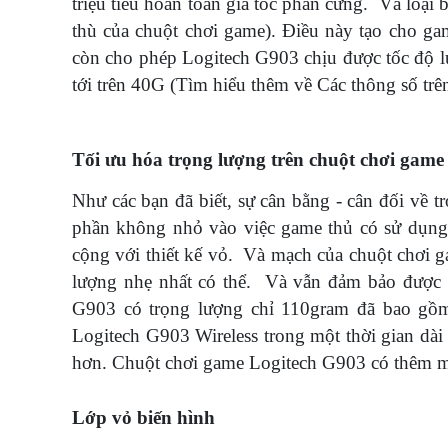
triệu tiêu hoàn toàn gia tốc phần cứng. Và loại
thù của chuột chơi game). Điều này tạo cho g
còn cho phép Logitech G903 chịu được tốc độ lướ
tới trên 40G (Tìm hiểu thêm về Các thông số trê
Tối ưu hóa trọng lượng trên chuột chơi g
Như các bạn đã biết, sự cân bằng - cân đối về 
phần không nhỏ vào việc game thủ có sử dụng 
cộng với thiết kế vỏ. Và mạch của chuột chơi g
lượng nhẹ nhất có thể. Và vẫn đảm bảo được s
G903 có trọng lượng chỉ 110gram đã bao gồm
Logitech G903 Wireless trong một thời gian dà
hơn. Chuột chơi game Logitech G903 có thêm mộ
Lớp vỏ biến hình