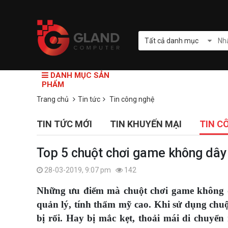
Tất cả danh mục
DANH MỤC SẢN
PHẨM
Trang chủ
Tin tức
Tin công nghệ
TIN TỨC MỚI
TIN KHUYẾN MẠI
TIN C
Top 5 chuột chơi game không dây 
28-03-2019, 9:07 pm
142
Những ưu điểm mà chuột chơi game không dâ
quản lý, tính thẩm mỹ cao. Khi sử dụng chuộ
bị rối. Hay bị mắc kẹt, thoải mái di chuyể