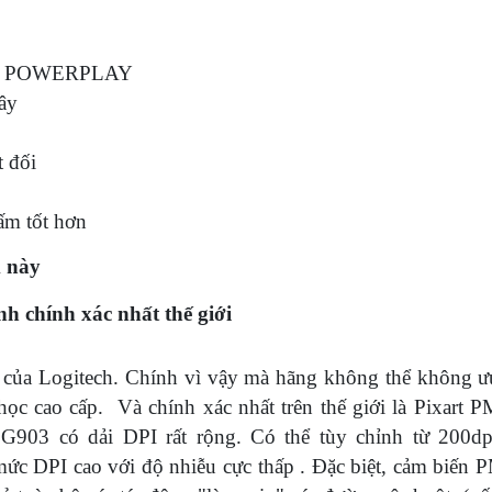
n di POWERPLAY
dây
t đối
ấm tốt hơn
m này
 chính xác nhất thế giới
 của Logitech. Chính vì vậy mà hãng không thể không ưu
ọc cao cấp. Và chính xác nhất trên thế giới là Pixart
G903 có dải DPI rất rộng. Có thể tùy chỉnh từ 200dp
mức DPI cao với độ nhiễu cực thấp . Đặc biệt, cảm biế