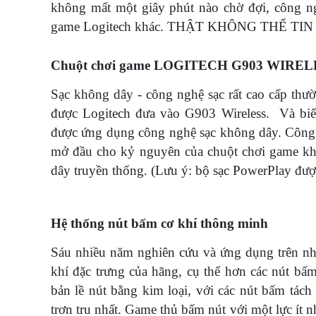
không mất một giây phút nào chờ đợi, công ng
game Logitech khác. THẬT KHÔNG THỂ TIN
Chuột chơi game LOGITECH G903 WIRELES
Sạc không dây - công nghệ sạc rất cao cấp thườn
được Logitech đưa vào G903 Wireless. Và biến
được ứng dụng công nghệ sạc không dây. Công 
mở đầu cho kỷ nguyên của chuột chơi game khô
dây truyền thống. (Lưu ý: bộ sạc PowerPlay đượ
Hệ thống nút bấm cơ khí thông minh
Sáu nhiều năm nghiên cứu và ứng dụng trên nh
khí đặc trưng của hãng, cụ thể hơn các nút bấ
bản lề nút bằng kim loại, với các nút bấm tác
trơn tru nhất. Game thủ bấm nút với một lực ít n