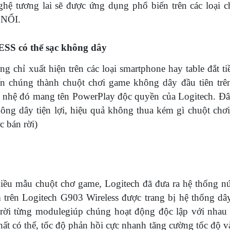
hệ tương lai sẽ được ứng dụng phổ biến trên các loại c
 NỔI.
S có thể sạc không dây
g chỉ xuất hiện trên các loại smartphone hay table đắt ti
 chúng thành chuột chơi game không dây đầu tiên trên
nhệ đó mang tên PowerPlay độc quyền của Logitech. Đây
ng dây tiện lợi, hiệu quả không thua kém gì chuột chơ
c bán rời)
iều mẫu chuột chơ game, Logitech đã đưa ra hệ thống n
m trên Logitech G903 Wireless được trang bị hệ thống dâ
h rời từng modulegiúp chúng hoạt động độc lập với nhau
hất có thể, tốc độ phản hồi cực nhanh tăng cường tốc độ v