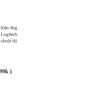
 hiệu ứng
 Logitech
chuột thi
99k )