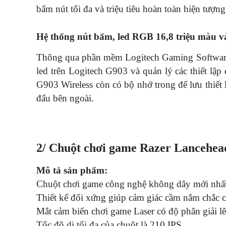
bấm nút tối đa và triệu tiêu hoàn toàn hiện tượn
Hệ thống nút bấm, led RGB 16,8 triệu màu và 
Thông qua phần mềm Logitech Gaming Software, 
led trên Logitech G903 và quản lý các thiết l
G903 Wireless còn có bộ nhớ trong để lưu thiết 
đấu bên ngoài.
2/ Chuột chơi game Razer Lancehead
Mô tả sản phẩm:
Chuột chơi game công nghệ không dây mới nhấ
Thiết kế đối xứng giúp cảm giác cầm nắm chắc
Mắt cảm biến chơi game Laser có độ phân giải 
Tốc độ di tối đa của chuột là 210 IPS