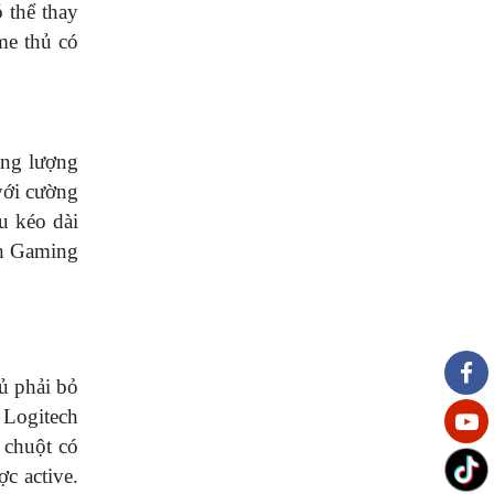
 thể thay
me thủ có
ăng lượng
 với cường
u kéo dài
ch Gaming
ủ phải bỏ
i Logitech
 chuột có
c active.