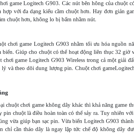
chơi game Logitech G903. Các nút bên hông của chuột có
ch hợp với đa dạng kiểu cầm chuột hơn. Hay đơn giản ga
 cầm chuột hơn, không lo bị bấm nhầm nút.
uột chơi game Logitech G903 nhằm tối ưu hóa nguồn n
ảm biến. Giúp cho chuột có thể hoạt động liên thục 32 giờ
t chơi game Logitech G903 Wireless trong cả một giải đấ
ản lý và theo dõi dung lượng pin. Chuột chơi gameLogite
dàng
oại chuột chơi game không dây khác thì khả năng game th
y pin chuột là điều hoàn toàn có thể sảy ra. Tuy nhiên vớ
úng vừa giúp bạn sạc pin. Vừa biến Logitech G903 thành
ạn chỉ cần tháo dây là ngay lập tức chế độ không dây đượ