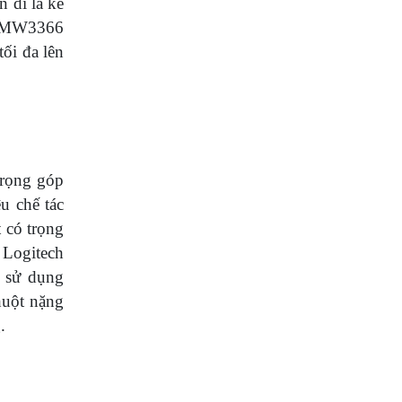
n dĩ là kẻ
n PMW3366
tối đa lên
trọng góp
u chế tác
 có trọng
 Logitech
ể sử dụng
huột nặng
.