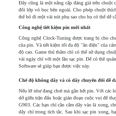
Đây cũng là một nâng cấp đáng giá trên chuột 
đổi lớp vỏ bọc bên ngoài. Cho phép chuột thí
thể bỏ đi một vài nút phụ sao cho họ có thể dễ
Công nghệ tiết kiệm pin mới nhất
Công nghệ Clock-Tuning được trang bị cho ch
của pin. Và tiết kiệm tối đa độ "ăn điện" của c
độ cao. Game thủ thâm chí có thể sử dụng chuộ
vài ngày chỉ với một lần sạc pin. Để có thê qu
Software sẽ giúp bạn được việc này.
Chế độ không dây và có dây chuyển đổi dễ 
Nếu lỡ như đang chơi mà gần hết pin. Với các l
dở giữa trận đấu hoặc gián đoạn cuộc vui để tha
G903. Các bạn chỉ cần cắm dây vào là xong, ch
dây chỉ trong tích tắc. Sau khi sạc pin xong, b