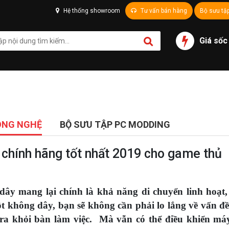
Hệ thống showroom
Tư vấn bán hàng
Bộ sưu tậ
Giá sốc
ÔNG NGHỆ
BỘ SƯU TẬP PC MODDING
chính hãng tốt nhất 2019 cho game thủ
y mang lại chính là khả năng di chuyển linh hoạt,
t không dây, bạn sẽ không cần phải lo lắng về vấn đ
n ra khỏi bàn làm việc. Mà vẫn có thể điều khiển má