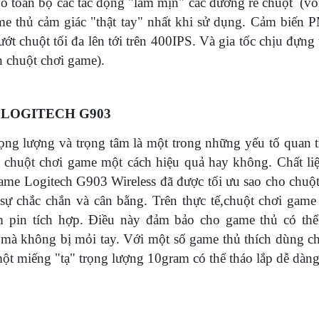
 bỏ toàn bộ các tác động "làm mịn" các đường rê chuột (vố
ame thủ cảm giác "thật tay" nhất khi sử dụng. Cảm biế
t chuột tối đa lên tới trên 400IPS. Và gia tốc chịu đựng 
n chuột chơi game).
ame LOGITECH G903
trọng lượng và trọng tâm là một trong những yếu tố quan 
chuột chơi game một cách hiệu quả hay không. Chất liệ
ame Logitech G903 Wireless đã được tối ưu sao cho chuột
ự chắc chắn và cân bằng. Trên thực tế,chuột chơi game
 pin tích hợp. Điều này đảm bảo cho game thủ có th
i mà không bị mỏi tay. Với một số game thủ thích dùng c
t miếng "tạ" trọng lượng 10gram có thể tháo lắp dễ dàng