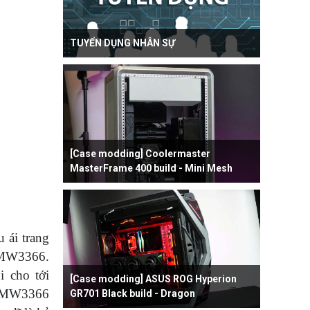
TUYỂN DỤNG NHÂN SỰ
[Case modding] Coolermaster
MasterFrame 400 build - Mini Mesh
 ái trang
 PMW3366.
i cho tới
[Case modding] ASUS ROG Hyperion
n PMW3366
GR701 Black build - Dragon